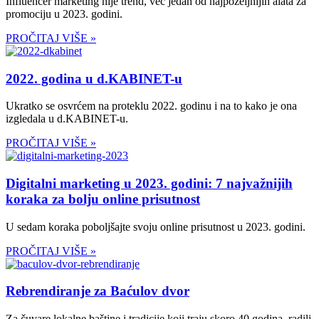
Influencer marketing nije trend, već jedan od najpoželjnijih alata za
promociju u 2023. godini.
PROČITAJ VIŠE »
2022. godina u d.KABINET-u
Ukratko se osvrćem na proteklu 2022. godinu i na to kako je ona
izgledala u d.KABINET-u.
PROČITAJ VIŠE »
Digitalni marketing u 2023. godini: 7 najvažnijih
koraka za bolju online prisutnost
U sedam koraka poboljšajte svoju online prisutnost u 2023. godini.
PROČITAJ VIŠE »
Rebrendiranje za Baćulov dvor
Za čuvare lokalne baštine i tradicije koji traju skoro 40 godina, radili