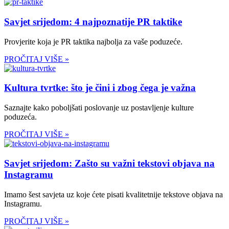
Savjet srijedom: 4 najpoznatije PR taktike
Provjerite koja je PR taktika najbolja za vaše poduzeće.
PROČITAJ VIŠE »
Kultura tvrtke: što je čini i zbog čega je važna
Saznajte kako poboljšati poslovanje uz postavljenje kulture
poduzeća.
PROČITAJ VIŠE »
Savjet srijedom: Zašto su važni tekstovi objava na
Instagramu
Imamo šest savjeta uz koje ćete pisati kvalitetnije tekstove objava na
Instagramu.
PROČITAJ VIŠE »