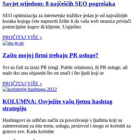
Savjet srijedom: 8 najčešćih SEO pogrešaka
SEO optimizacija za internetske tražilice jedan je od najvažnijih
koraka kojega ćete napraviti želite li da vaša web stranica privlači
potencijalne kupce ili klijente. Uspješno
PROČITAJ VIŠE »
Zašto mojoj firmi trebaju PR usluge?
Svi su čuli za izraz PR (engl. Public relations), ili PR usluge, ali
malo tko zna objasniti što on znači i što ljudi koji se
PROČITAJ VIŠE »
KOLUMNA: Osvježite vašu ljetnu hashtag
strategiju
Hashtagovi su odličan način za povezivanje s ljudima koji su
zainteresirani za istu temu, uslugu, proizvod i mogu se koristiti za
gotovo sve. Kada koristite