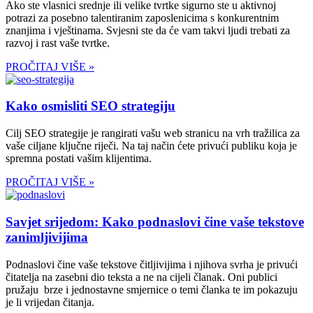
Ako ste vlasnici srednje ili velike tvrtke sigurno ste u aktivnoj
potrazi za posebno talentiranim zaposlenicima s konkurentnim
znanjima i vještinama. Svjesni ste da će vam takvi ljudi trebati za
razvoj i rast vaše tvrtke.
PROČITAJ VIŠE »
Kako osmisliti SEO strategiju
Cilj SEO strategije je rangirati vašu web stranicu na vrh tražilica za
vaše ciljane ključne riječi. Na taj način ćete privući publiku koja je
spremna postati vašim klijentima.
PROČITAJ VIŠE »
Savjet srijedom: Kako podnaslovi čine vaše tekstove
zanimljivijima
Podnaslovi čine vaše tekstove čitljivijima i njihova svrha je privući
čitatelja na zasebni dio teksta a ne na cijeli članak. Oni publici
pružaju brze i jednostavne smjernice o temi članka te im pokazuju
je li vrijedan čitanja.