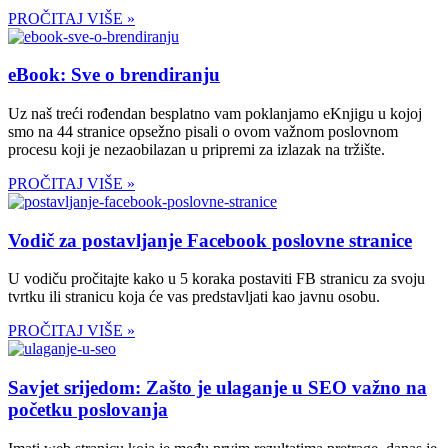
PROČITAJ VIŠE »
eBook: Sve o brendiranju
Uz naš treći rođendan besplatno vam poklanjamo eKnjigu u kojoj
smo na 44 stranice opsežno pisali o ovom važnom poslovnom
procesu koji je nezaobilazan u pripremi za izlazak na tržište.
PROČITAJ VIŠE »
Vodič za postavljanje Facebook poslovne stranice
U vodiču pročitajte kako u 5 koraka postaviti FB stranicu za svoju
tvrtku ili stranicu koja će vas predstavljati kao javnu osobu.
PROČITAJ VIŠE »
Savjet srijedom: Zašto je ulaganje u SEO važno na
početku poslovanja