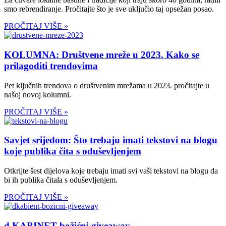
smo rebrendiranje. Pročitajte što je sve uključio taj opsežan posao.
PROČITAJ VIŠE »
KOLUMNA: Društvene mreže u 2023. Kako se
prilagoditi trendovima
Pet ključnih trendova o društvenim mrežama u 2023. pročitajte u
našoj novoj kolumni.
PROČITAJ VIŠE »
Savjet srijedom: Što trebaju imati tekstovi na blogu
koje publika čita s oduševljenjem
Otkrijte šest dijelova koje trebaju imati svi vaši tekstovi na blogu da
bi ih publika čitala s oduševljenjem.
PROČITAJ VIŠE »
d.KABINET božićni giveaway