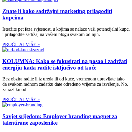
Znate li kako sadržajni marketing prilagoditi
kupcima
Istražite pet faza svjesnosti u kojima se nalaze vaši potencijalni kupci
i prilagodite sadržaj na vašem blogu svakom od njih.
PROČITAJ VIŠE »
KOLUMNA: Kako se fokusirati na posao i zadržati
energiju kada radite isključivo od kuće
Bez obzira radite li iz ureda ili od kuće, vremenom upravljate tako
da svakom radnom zadatku date određeno vrijeme za izvršenje. No,
za razliku od
PROČITAJ VIŠE »
Savjet srijedom: Employer branding magnet za
talentirane zaposlenike