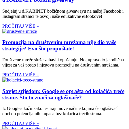
Sudjeluj u d.KABINET božićnom giveawayu na našoj Facebook i
Instagram stranici te osvoji naše edukativne eBookove!
PROČITAJ VIŠE »
Promocija na društvenim mrežama nije dio vaše
strategije? Evo što propuštate!
Društvene mreže služe zabavi i opuštanju. No, upravo to je odlična
vijest za vaš posao i njegovu promociju na društvenim mrežama.
PROČITAJ VIŠE »
Savjet srijedom: Google se oprašta od kolačića treće
strane. Što to znači za oglašivače?
Iz Googlea kažu kako testiraju nove načine kojima će oglašivači
doći do potencijalnih kupaca bez kolačića trećih strana.
PROČITAJ VIŠE »