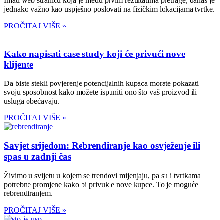
Imati web stranicu koja je među prvim rezultatima pretrage, danas je
jednako važno kao uspješno poslovati na fizičkim lokacijama tvrtke.
PROČITAJ VIŠE »
Kako napisati case study koji će privući nove
klijente
Da biste stekli povjerenje potencijalnih kupaca morate pokazati
svoju sposobnost kako možete ispuniti ono što vaš proizvod ili
usluga obećavaju.
PROČITAJ VIŠE »
Savjet srijedom: Rebrendiranje kao osvježenje ili
spas u zadnji čas
Živimo u svijetu u kojem se trendovi mijenjaju, pa su i tvrtkama
potrebne promjene kako bi privukle nove kupce. To je moguće
rebrendiranjem.
PROČITAJ VIŠE »