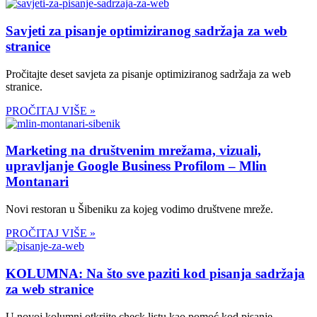
Savjeti za pisanje optimiziranog sadržaja za web
stranice
Pročitajte deset savjeta za pisanje optimiziranog sadržaja za web
stranice.
PROČITAJ VIŠE »
Marketing na društvenim mrežama, vizuali,
upravljanje Google Business Profilom – Mlin
Montanari
Novi restoran u Šibeniku za kojeg vodimo društvene mreže.
PROČITAJ VIŠE »
KOLUMNA: Na što sve paziti kod pisanja sadržaja
za web stranice
U novoj kolumni otkrijte check listu kao pomoć kod pisanje