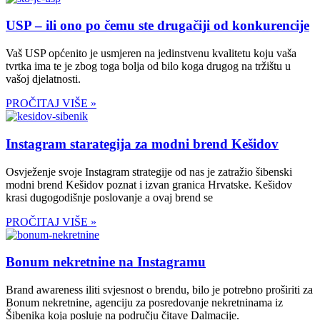
USP – ili ono po čemu ste drugačiji od konkurencije
Vaš USP općenito je usmjeren na jedinstvenu kvalitetu koju vaša
tvrtka ima te je zbog toga bolja od bilo koga drugog na tržištu u
vašoj djelatnosti.
PROČITAJ VIŠE »
Instagram starategija za modni brend Kešidov
Osvježenje svoje Instagram strategije od nas je zatražio šibenski
modni brend Kešidov poznat i izvan granica Hrvatske. Kešidov
krasi dugogodišnje poslovanje a ovaj brend se
PROČITAJ VIŠE »
Bonum nekretnine na Instagramu
Brand awareness iliti svjesnost o brendu, bilo je potrebno proširiti za
Bonum nekretnine, agenciju za posredovanje nekretninama iz
Šibenika koja posluje na području čitave Dalmacije.