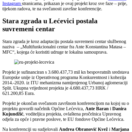
Instagram
stranicama, prikazan je ovaj projekt kroz sve faze – prije,
tijekom radova, te na svečanosti završne konferencije.
Stara zgrada u Lećevici postala
suvremeni centar
Stara zgrada je kroz adaptaciju postala suvremeni centar službenog
naziva – „Multifunkcionalni centar fra Ante Konstantina Matasa –
MFC“, kojega će koristiti udruge te lokalna samouprava.
Projekt je sufinanciran s 3.680.437,73 mil kn bespovratnih sredstava
Europske unije iz Operativnog programa Konkurentnost i kohezija
2014.-2020. iz ITU mehanizma namijenjenog Urbanoj aglomeraciji
Split. Ukupna vrijednost projekta je 4.680.437,73 HRK /
621.200,85 Eura.
Projekt je okončan svečanom završnom konferencijom na kojoj su o
projektu govorili načelnik Općine Lećevica,
Ante Baran
i
Danira
Kujundžić
, voditeljica projekta, ovlaštena pročelnica Upravnog
odjela za opće i pravne poslove, te EU fondove Općine Lećevica.
Na konferenciji su sudjelovali
Andrea Obranović Kvež
i
Marjana