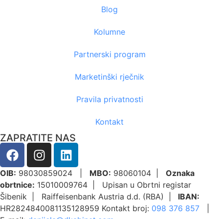
Blog
Kolumne
Partnerski program
Marketinški rječnik
Pravila privatnosti
Kontakt
ZAPRATITE NAS
OIB:
98030859024 |
MBO:
98060104 |
Oznaka
obrtnice:
15010009764 | Upisan u Obrtni registar
Šibenik | Raiffeisenbank Austria d.d. (RBA) |
IBAN:
HR2824840081135128959 Kontakt broj:
098 376 857
|