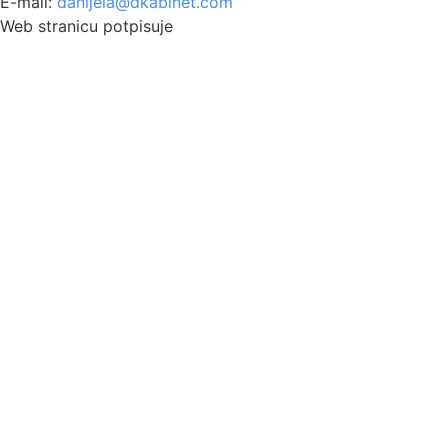
E-mail:
danijela@dkabinet.com
Web stranicu potpisuje
Pisalica