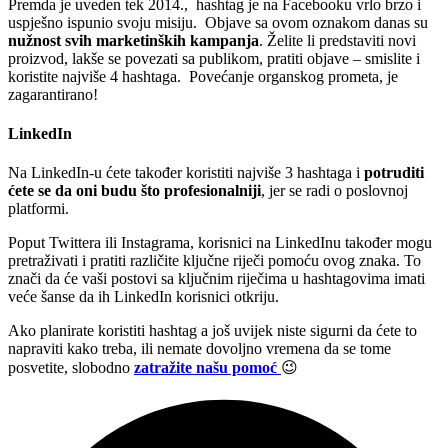
Premda je uveden tek 2014., hashtag je na Facebooku vrlo brzo i
uspješno ispunio svoju misiju. Objave sa ovom oznakom danas su
nužnost svih marketinških kampanja
. Želite li predstaviti novi
proizvod, lakše se povezati sa publikom, pratiti objave – smislite i
koristite najviše 4 hashtaga. Povećanje organskog prometa, je
zagarantirano!
LinkedIn
Na LinkedIn-u ćete također koristiti najviše 3 hashtaga i
potruditi
ćete se da oni budu što profesionalniji
, jer se radi o poslovnoj
platformi.
Poput Twittera ili Instagrama, korisnici na LinkedInu također mogu
pretraživati i pratiti različite ključne riječi pomoću ovog znaka. To
znači da će vaši postovi sa ključnim riječima u hashtagovima imati
veće šanse da ih LinkedIn korisnici otkriju.
Ako planirate koristiti hashtag a još uvijek niste sigurni da ćete to
napraviti kako treba, ili nemate dovoljno vremena da se tome
posvetite, slobodno
zatražite
našu pomoć
😉