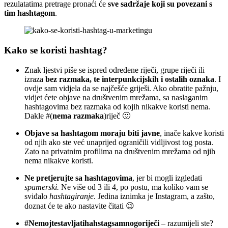
rezulatatima pretrage pronaći će
sve sadržaje koji su povezani s
tim hashtagom
.
Kako se koristi hashtag?
Znak ljestvi piše se ispred određene riječi, grupe riječi ili
izraza
bez razmaka, te interpunkcijskih i ostalih oznaka
. I
ovdje sam vidjela da se najčešće griješi. Ako obratite pažnju,
vidjet ćete objave na društvenim mrežama, sa naslaganim
hashtagovima bez razmaka od kojih nikakve koristi nema.
Dakle #(
nema razmaka
)riječ 🙂
Objave sa hashtagom moraju biti
javne
, inače kakve koristi
od njih ako ste već unaprijed ograničili vidljivost tog posta.
Zato na privatnim profilima na društvenim mrežama od njih
nema nikakve koristi.
Ne pretjerujte sa hashtagovima
, jer bi mogli izgledati
spamerski.
Ne više od 3 ili 4, po postu, ma koliko vam se
sviđalo
hashtagiranje
. Jedina iznimka je Instagram, a zašto,
doznat će te ako nastavite čitati 😉
#Nemojtestavljatihahstagsamnogoriječi
– razumijeli ste?