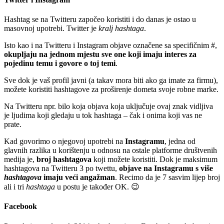
Hashtag se na Twitteru započeo koristiti i do danas je ostao u
masovnoj upotrebi. Twitter je
kralj hashtaga
.
Isto kao i na Twitteru i Instagram objave označene sa specifičnim #,
okupljaju na jednom mjestu sve one koji imaju interes za
pojedinu temu i govore o toj temi
.
Sve dok je vaš profil javni (a takav mora biti ako ga imate za firmu),
možete koristiti hashtagove za proširenje dometa svoje robne marke.
Na Twitteru npr. bilo koja objava koja uključuje ovaj znak vidljiva
je ljudima koji gledaju u tok hashtaga – čak i onima koji vas ne
prate.
Kad govorimo o njegovoj upotrebi na
Instagramu
, jedna od
glavnih razlika u korištenju u odnosu na ostale platforme društvenih
medija je,
broj hashtagova
koji možete koristiti. Dok je maksimum
hashtagova na Twitteru 3 po twettu,
objave na Instagramu s više
hashtagova
imaju veći angažman
. Recimo da je 7 sasvim lijep broj
ali i tri
hashtaga
u postu je također OK. 😉
Facebook