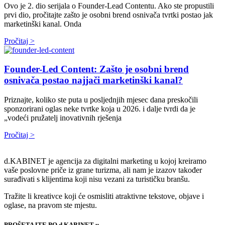
Ovo je 2. dio serijala o Founder-Lead Contentu. Ako ste propustili
prvi dio, pročitajte zašto je osobni brend osnivača tvrtki postao jak
marketinški kanal. Onda
Pročitaj >
Founder-Led Content: Zašto je osobni brend
osnivača postao najjači marketinški kanal?
Priznajte, koliko ste puta u posljednjih mjesec dana preskočili
sponzorirani oglas neke tvrtke koja u 2026. i dalje tvrdi da je
„vodeći pružatelj inovativnih rješenja
Pročitaj >
d.KABINET je agencija za digitalni marketing u kojoj kreiramo
vaše poslovne priče iz grane turizma, ali nam je izazov također
surađivati s klijentima koji nisu vezani za turističku branšu.
Tražite li kreativce koji će osmisliti atraktivne tekstove, objave i
oglase, na pravom ste mjestu.
PROŠETAJTE PO d.KABINET-u