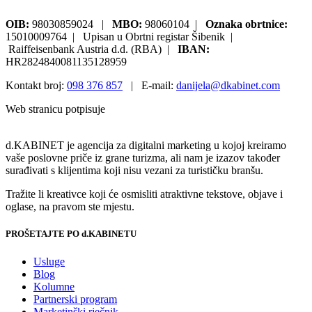
OIB:
98030859024 |
MBO:
98060104 |
Oznaka obrtnice:
15010009764 | Upisan u Obrtni registar Šibenik |
Raiffeisenbank Austria d.d. (RBA) |
IBAN:
HR2824840081135128959
Kontakt broj:
098 376 857
| E-mail:
danijela@dkabinet.com
Web stranicu potpisuje
Pisalica
d.KABINET je agencija za digitalni marketing u kojoj kreiramo
vaše poslovne priče iz grane turizma, ali nam je izazov također
surađivati s klijentima koji nisu vezani za turističku branšu.
Tražite li kreativce koji će osmisliti atraktivne tekstove, objave i
oglase, na pravom ste mjestu.
PROŠETAJTE PO d.KABINETU
Usluge
Blog
Kolumne
Partnerski program
Marketinški rječnik