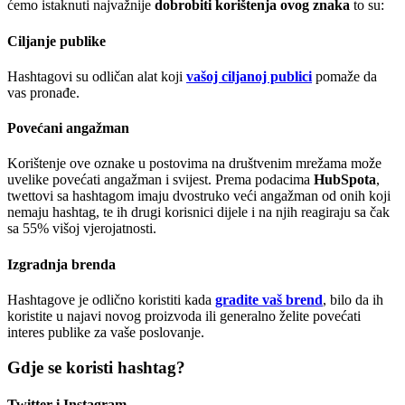
ćemo istaknuti najvažnije
dobrobiti korištenja ovog znaka
to su:
Ciljanje publike
Hashtagovi su odličan alat koji
vašoj ciljanoj publici
pomaže da
vas pronađe.
Povećani angažman
Korištenje ove oznake u postovima na društvenim mrežama može
uvelike povećati angažman i svijest. Prema podacima
HubSpota
,
twettovi sa hashtagom imaju dvostruko veći angažman od onih koji
nemaju hashtag, te ih drugi korisnici dijele i na njih reagiraju sa čak
sa 55% višoj vjerojatnosti.
Izgradnja brenda
Hashtagove je odlično koristiti kada
gradite vaš brend
, bilo da ih
koristite u najavi novog proizvoda ili generalno želite povećati
interes publike za vaše poslovanje.
Gdje se koristi hashtag?
Twitter i Instagram