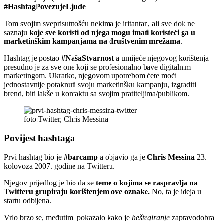
#HashtagPovezujeLjude
Tom svojim sveprisutnošću nekima je iritantan, ali sve dok ne
saznaju
koje sve koristi od njega mogu imati koristeći ga u
marketinškim kampanjama na društvenim mrežama
.
Hashtag je postao
#NašaStvarnost
a umijeće njegovog korištenja
presudno je za sve one koji se profesionalno bave digitalnim
marketingom. Ukratko, njegovom upotrebom ćete moći
jednostavnije potaknuti svoju marketinšku kampanju, izgraditi
brend, biti lakše u kontaktu sa svojim pratiteljima/publikom.
foto:Twitter, Chris Messina
Povijest hashtaga
Prvi hashtag bio je
#barcamp
a objavio ga je
Chris Messina
23.
kolovoza 2007. godine na Twitteru.
Njegov prijedlog je bio da se
teme o kojima se raspravlja na
Twitteru grupiraju korištenjem ove oznake.
No, ta je ideja u
startu odbijena.
Vrlo brzo se, međutim, pokazalo kako je
heštegiranje
zapravodobra