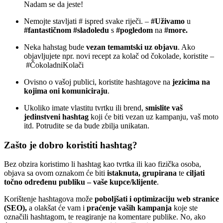
Nadam se da jeste!
Nemojte stavljati # ispred svake riječi. –
#Uživamo
u
#fantastičnom #sladoledu
s
#pogledom
na
#more.
Neka hahstag bude
vezan temamtski uz objavu
. Ako
objavljujete npr. novi recept za kolač od čokolade, koristite –
#ČokoladniKolači
Ovisno o vašoj publici, koristite hashtagove na
jezicima na
kojima oni komuniciraju
.
Ukoliko imate vlastitu tvrtku ili brend,
smislite vaš
jedinstveni hashtag
koji će biti vezan uz kampanju, vaš moto
itd. Potrudite se da bude zbilja unikatan.
Zašto je dobro koristiti hashtag?
Bez obzira koristimo li hashtag kao tvrtka ili kao fizička osoba,
objava sa ovom oznakom će biti
istaknuta, grupirana
te
ciljati
točno određenu publiku – vaše kupce/klijente
.
Korištenje hashtagova može
poboljšati i optimizaciju web stranice
(SEO),
a olakšat će vam i
praćenje vaših kampanja
koje ste
označili hashtagom, te reagiranje na komentare publike. No, ako