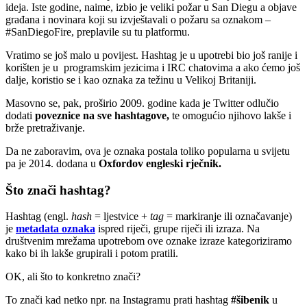
ideja. Iste godine, naime, izbio je veliki požar u San Diegu a objave
građana i novinara koji su izvještavali o požaru sa oznakom –
#SanDiegoFire, preplavile su tu platformu.
Vratimo se još malo u povijest. Hashtag je u upotrebi bio još ranije i
korišten je u programskim jezicima i IRC chatovima a ako ćemo još
dalje, koristio se i kao oznaka za težinu u Velikoj Britaniji.
Masovno se, pak, proširio 2009. godine kada je Twitter odlučio
dodati
poveznice na sve hashtagove,
te omogućio njihovo lakše i
brže pretraživanje.
Da ne zaboravim, ova je oznaka postala toliko popularna u svijetu
pa je 2014. dodana u
Oxfordov engleski rječnik.
Što znači hashtag?
Hashtag (engl.
hash
= ljestvice +
tag
= markiranje ili označavanje)
je
metadata oznaka
ispred riječi, grupe riječi ili izraza. Na
društvenim mrežama upotrebom ove oznake izraze kategoriziramo
kako bi ih lakše grupirali i potom pratili.
OK, ali što to konkretno znači?
To znači kad netko npr. na Instagramu prati hashtag
#šibenik
u