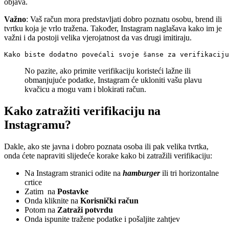
objava.
Važno
: Vaš račun mora predstavljati dobro poznatu osobu, brend ili
tvrtku koja je vrlo tražena. Također, Instagram naglašava kako im je
važni i da postoji velika vjerojatnost da vas drugi imitiraju.
Kako biste dodatno povećali svoje šanse za verifikaciju
No pazite, ako primite verifikaciju koristeći lažne ili
obmanjujuće podatke, Instagram će ukloniti vašu plavu
kvačicu a mogu vam i blokirati račun.
Kako zatražiti verifikaciju na
Instagramu?
Dakle, ako ste javna i dobro poznata osoba ili pak velika tvrtka,
onda ćete napraviti slijedeće korake kako bi zatražili verifikaciju:
Na Instagram stranici odite na
hamburger
ili tri horizontalne
crtice
Zatim na
Postavke
Onda kliknite na
Korisnički račun
Potom na
Zatraži potvrdu
Onda ispunite tražene podatke i pošaljite zahtjev