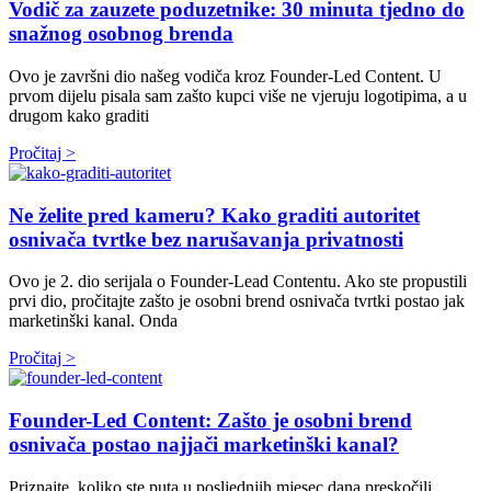
Vodič za zauzete poduzetnike: 30 minuta tjedno do
snažnog osobnog brenda
Ovo je završni dio našeg vodiča kroz Founder-Led Content. U
prvom dijelu pisala sam zašto kupci više ne vjeruju logotipima, a u
drugom kako graditi
Pročitaj >
Ne želite pred kameru? Kako graditi autoritet
osnivača tvrtke bez narušavanja privatnosti
Ovo je 2. dio serijala o Founder-Lead Contentu. Ako ste propustili
prvi dio, pročitajte zašto je osobni brend osnivača tvrtki postao jak
marketinški kanal. Onda
Pročitaj >
Founder-Led Content: Zašto je osobni brend
osnivača postao najjači marketinški kanal?
Priznajte, koliko ste puta u posljednjih mjesec dana preskočili