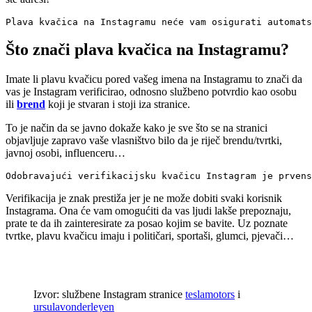
Plava kvačica na Instagramu neće vam osigurati automats
Što znači plava kvačica na Instagramu?
Imate li plavu kvačicu pored vašeg imena na Instagramu to znači da
vas je Instagram verificirao, odnosno službeno potvrdio kao osobu
ili
brend
koji je stvaran i stoji iza stranice.
To je način da se javno dokaže kako je sve što se na stranici
objavljuje zapravo vaše vlasništvo bilo da je riječ brendu/tvrtki,
javnoj osobi, influenceru…
Odobravajući verifikacijsku kvačicu Instagram je prvens
Verifikacija je znak prestiža jer je ne može dobiti svaki korisnik
Instagrama. Ona će vam omogućiti da vas ljudi lakše prepoznaju,
prate te da ih zainteresirate za posao kojim se bavite. Uz poznate
tvrtke, plavu kvačicu imaju i političari, sportaši, glumci, pjevači…
Izvor: službene Instagram stranice
teslamotors
i
ursulavonderleyen