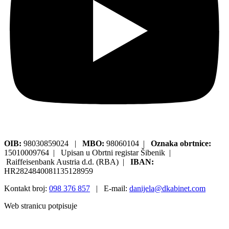
OIB:
98030859024 |
MBO:
98060104 |
Oznaka obrtnice:
15010009764 | Upisan u Obrtni registar Šibenik |
Raiffeisenbank Austria d.d. (RBA) |
IBAN:
HR2824840081135128959
Kontakt broj:
098 376 857
| E-mail:
danijela@dkabinet.com
Web stranicu potpisuje
Pisalica