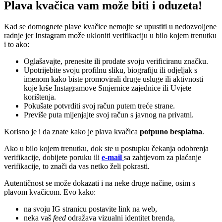
Plava kvačica vam može biti i oduzeta!
Kad se domognete plave kvačice nemojte se upustiti u nedozvoljene
radnje jer Instagram može ukloniti verifikaciju u bilo kojem trenutku
i to ako:
Oglašavajte, prenesite ili prodate svoju verificiranu značku.
Upotrijebite svoju profilnu sliku, biografiju ili odjeljak s
imenom kako biste promovirali druge usluge ili aktivnosti
koje krše Instagramove Smjernice zajednice ili Uvjete
korištenja.
Pokušate potvrditi svoj račun putem treće strane.
Previše puta mijenjajte svoj račun s javnog na privatni.
Korisno je i da znate kako je plava kvačica
potpuno besplatna
.
Ako u bilo kojem trenutku, dok ste u postupku čekanja odobrenja
verifikacije, dobijete poruku ili
e-mail
sa zahtjevom za plaćanje
verifikacije, to znači da vas netko želi pokrasti.
Autentičnost se može dokazati i na neke druge načine, osim s
plavom kvačicom. Evo kako:
na svoju IG stranicu postavite link na web,
neka vaš
feed
odražava vizualni identitet brenda,