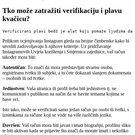
Tko može zatražiti verifikaciju i plavu
kvačicu?
Verificirani plavi bedž je alat koji pomaže ljudima da 
Prilikom ocjenjivanja Instagram gleda na brojne čimbenike kako bi
utvrdili zadovoljavaju li njihove kriterije. Uz pridržavanje
Instagramovih Uvjeta korištenja i Smjernica zajednice, vaš račun
također mora biti:
Autentičan
: To znači da mora predstavljati stvarnu osobu,
registriranu tvrtku ili subjekt, a to ćete dokazati slanjem dokumenata
– osobnih ili od tvrtke.
Jedinstven
: Vaša stranica ili profil treba biti jedinstven tj. ne
komunicirati s publikom na način da se bavite temama kojima se
bave svi.
Isto tako, može se verificirati samo jedan račun po osobi ili tvrtki, s
iznimkama za račune koji se vode na više različitih jezika.
Dovršen
: Vaš račun mora biti javan i imati biografiju, profilnu sliku
te biti aktivan kada se prijavite što znači da morate imati i nekoliko