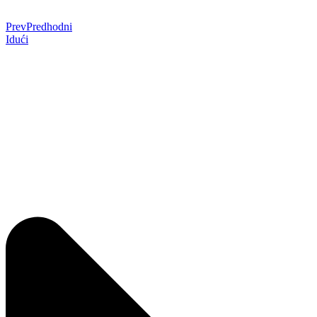
Prev
Predhodni
Idući