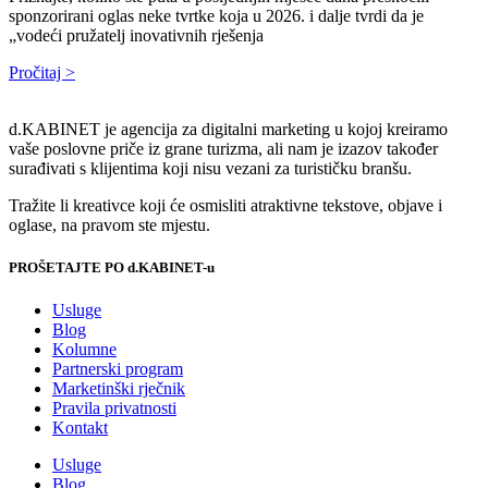
sponzorirani oglas neke tvrtke koja u 2026. i dalje tvrdi da je
„vodeći pružatelj inovativnih rješenja
Pročitaj >
d.KABINET je agencija za digitalni marketing u kojoj kreiramo
vaše poslovne priče iz grane turizma, ali nam je izazov također
surađivati s klijentima koji nisu vezani za turističku branšu.
Tražite li kreativce koji će osmisliti atraktivne tekstove, objave i
oglase, na pravom ste mjestu.
PROŠETAJTE PO d.KABINET-u
Usluge
Blog
Kolumne
Partnerski program
Marketinški rječnik
Pravila privatnosti
Kontakt
Usluge
Blog