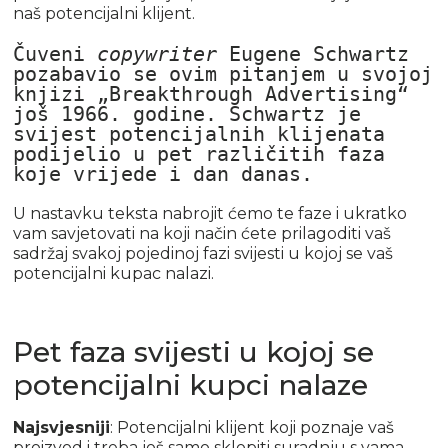
naš potencijalni klijent.
Čuveni 
copywriter
 Eugene Schwartz 
pozabavio se ovim pitanjem u svojoj 
knjizi „Breakthrough Advertising“ 
još 1966. godine. Schwartz je 
svijest potencijalnih klijenata 
podijelio u pet različitih faza 
koje vrijede i dan danas.
U nastavku teksta nabrojit ćemo te faze i ukratko
vam savjetovati na koji način ćete prilagoditi vaš
sadržaj svakoj pojedinoj fazi svijesti u kojoj se vaš
potencijalni kupac nalazi.
Pet faza svijesti u kojoj se
potencijalni kupci nalaze
Najsvjesniji
: Potencijalni klijent koji poznaje vaš
proizvod i treba još samo sklopiti suradnju s vama.