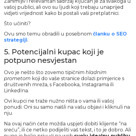
Zanimljiv i relevantan sadržaj ključan je za svakoga u
vašoj publici, ali ovo su ljudi koji trebaju unaprijed
vidjeti vrijednost kako bi postali vaši pretplatnici.
Što učiniti?
Ovu smo temu obradili u posebnom
članku o SEO
strategiji
.
5. Potencijalni kupac koji je
potpuno nesvjestan
Ovo je nešto što zovemo tipičnim
hladnim
prometom
koji do vaše stranice dolazi primjerice s
društvenih mreža, s Facebooka, Instagrama ili
LinkedIna.
Ovi kupci ne traže nužno ništa o vama ili vašoj
ponudi. Oni su samo naišli na vašu objavi i kliknuli na
nju.
Na ovaj način ćete možda uspjeti dobiti klijente “na
sreću”, ili će netko podijeliti vaš tekst, i to je dobro. Ali
puno je bolje privući na web
svoju idealnu publiku
,