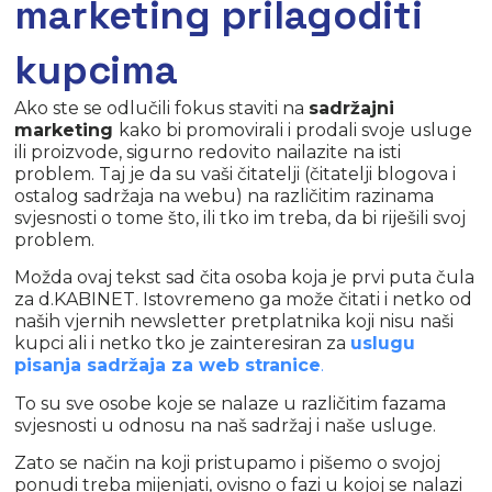
marketing prilagoditi
kupcima
Ako ste se odlučili fokus staviti na
sadržajni
marketing
kako bi promovirali i prodali svoje usluge
ili proizvode, sigurno redovito nailazite na isti
problem. Taj je da su vaši čitatelji (čitatelji blogova i
ostalog sadržaja na webu) na različitim razinama
svjesnosti o tome što, ili tko im treba, da bi riješili svoj
problem.
Možda ovaj tekst sad čita osoba koja je prvi puta čula
za d.KABINET. Istovremeno ga može čitati i netko od
naših vjernih newsletter pretplatnika koji nisu naši
kupci ali i netko tko je zainteresiran za
uslugu
pisanja sadržaja za web stranice
.
To su sve osobe koje se nalaze u različitim fazama
svjesnosti u odnosu na naš sadržaj i naše usluge.
Zato se način na koji pristupamo i pišemo o svojoj
ponudi treba mijenjati, ovisno o fazi u kojoj se nalazi