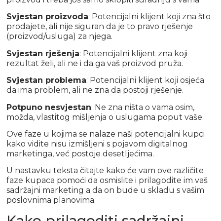
Svjestan proizvoda
: Potencijalni klijent koji zna što
prodajete, ali nije siguran da je to pravo rješenje
(proizvod/usluga) za njega.
Svjestan rješenja
: Potencijalni klijent zna koji
rezultat želi, ali ne i da ga vaš proizvod pruža.
Svjestan problema
: Potencijalni klijent koji osjeća
da ima problem, ali ne zna da postoji rješenje.
Potpuno nesvjestan
: Ne zna ništa o vama osim,
možda, vlastitog mišljenja o uslugama poput vaše.
Ove faze u kojima se nalaze naši potencijalni kupci
kako vidite nisu izmišljeni s pojavom digitalnog
marketinga, već postoje desetljećima.
U nastavku teksta čitajte kako će vam ove različite
faze kupaca pomoći da osmislite i prilagodite im vaš
sadržajni marketing a da on bude u skladu s vašim
poslovnima planovima.
Kako prilagoditi sadržajni