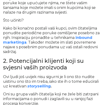
poruke koje upućujete njima, ne štete vašim
šansama koje možete imati s onim kupcima koji se
nalaze na drugim razinama svijesti.
Što učiniti?
Kako bi konačno postali vaši kupci, ovim čitateljima
ponudite periodične poruke osmišljene posebno za
njih. Inspiraciju pronađite u tehnikama
inbound
marketinga
. Također možete im slati ​​povremene
najave s posebnim ponudama uz vaš ostali redovni
sadržaj.
2. Potencijalni klijenti koji su
svjesni vaših proizvoda
Ovi ljudi još uvijek nisu sigurni je li ono što nudite
uistinu ono što im treba, iako ste ih o tome educirali
uz kreativan
storyselling
.
Oni su grupa vaših čitatelja koji ne žele biti zatrpani
informacijama o ponudi i zaglavili su u ranijoj fazi
procesa konverzije.