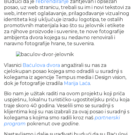
Budući da je
rebrendiranje
zahtjevan i opsežan
posao, uz web stranicu, trebali su im i novi tekstovi za
web, internet oglašavanje, prilagođavanje vizualnog
identiteta koji uključuje izradu logotipa, te ostalih
promotivnih materijala kao što su jelovnik i etikete
za njihove proizvode i suvenire, te nove fotografije
ambijenta dvora kojega su nedavno renovirali i
naravno fotografije hrane, te suvenira.
Vlasnici
Baćulova dvora
angažirali su nas za
cjelokupan posao kojega smo odradili u suradnji s
kolegama iz agencije Tempus media i Design vision,
dok je fotografije izradila
Marija Laća
.
Bio nam je užitak raditi na ovom projektu koji priča
uspješnu, lokalnu turističko-ugostiteljsku priču koja
traje skoro 40 godina. Veselili smo se suradnji s
klijentima koji su nas izabrali za ovaj posao i suradnji s
kolegama s kojima smo radili kroz naš
partnerski
program
pokrenut
ove godine
.
Nastavljamo i dalje surađivati budući da su Baćulovi