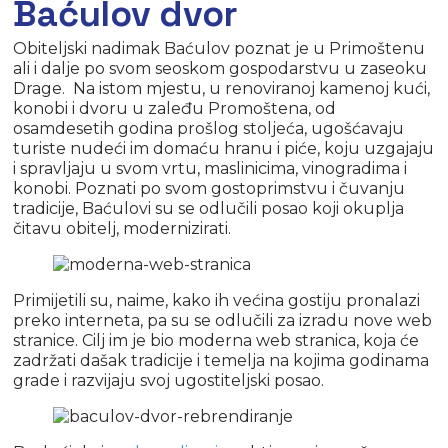
Baćulov dvor
Obiteljski nadimak Baćulov poznat je u Primoštenu
ali i dalje po svom seoskom gospodarstvu u zaseoku
Drage. Na istom mjestu, u renoviranoj kamenoj kući,
konobi i dvoru u zaleđu Promoštena, od
osamdesetih godina prošlog stoljeća, ugošćavaju
turiste nudeći im domaću hranu i piće, koju uzgajaju
i spravljaju u svom vrtu, maslinicima, vinogradima i
konobi. Poznati po svom gostoprimstvu i čuvanju
tradicije, Baćulovi su se odlučili posao koji okuplja
čitavu obitelj, modernizirati.
Primijetili su, naime, kako ih većina gostiju pronalazi
preko interneta, pa su se odlučili za izradu nove web
stranice. Cilj im je bio moderna web stranica, koja će
zadržati dašak tradicije i temelja na kojima godinama
grade i razvijaju svoj ugostiteljski posao.