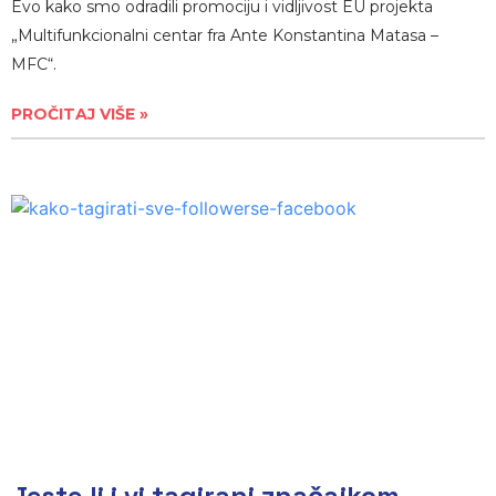
Evo kako smo odradili promociju i vidljivost EU projekta
„Multifunkcionalni centar fra Ante Konstantina Matasa –
MFC“.
PROČITAJ VIŠE »
Jeste li i vi tagirani značajkom