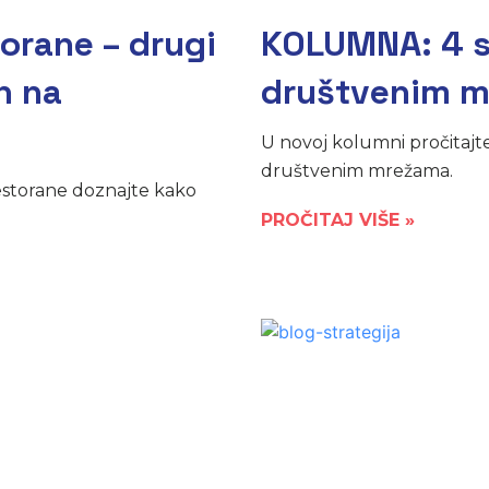
torane – drugi
KOLUMNA: 4 sa
n na
društvenim 
U novoj kolumni pročitajte
društvenim mrežama.
estorane doznajte kako
PROČITAJ VIŠE »