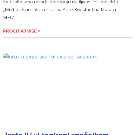
Evo kako smo odradili promociju i vidljivost EU projekta
„Multifunkcionalni centar fra Ante Konstantina Matasa –
MFC“.
PROČITAJ VIŠE »
Jeste li i vi tagirani značajkom