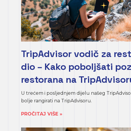
TripAdvisor vodič za rest
dio – Kako poboljšati poz
restorana na TripAdvisor
U trećem i posljednjem dijelu našeg TripAdviso
bolje rangirati na TripAdvisoru.
PROČITAJ VIŠE »