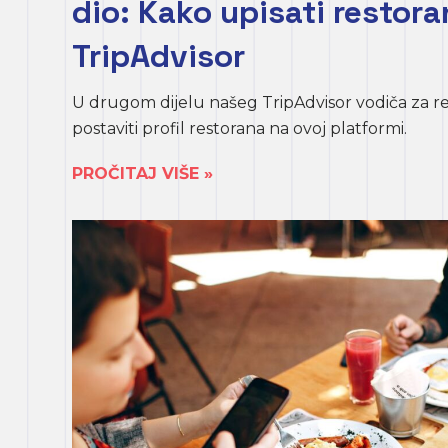
dio: Kako upisati restora
TripAdvisor
U drugom dijelu našeg TripAdvisor vodiča za r
postaviti profil restorana na ovoj platformi.
PROČITAJ VIŠE »