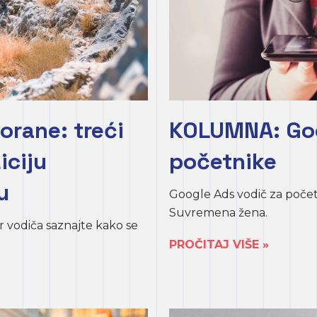
orane: treći
KOLUMNA: Goo
iciju
početnike
u
Google Ads vodič za poče
Suvremena žena.
r vodiča saznajte kako se
PROČITAJ VIŠE »