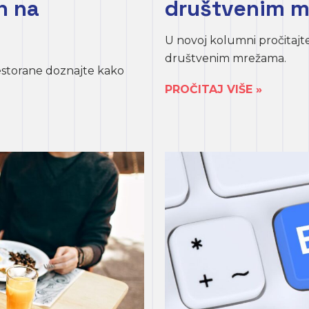
n na
društvenim 
U novoj kolumni pročitajte
društvenim mrežama.
estorane doznajte kako
PROČITAJ VIŠE »