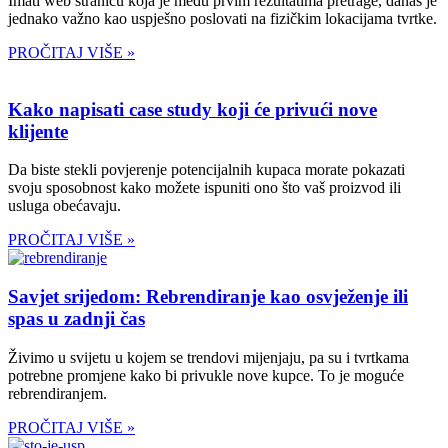
Imati web stranicu koja je među prvim rezultatima pretrage, danas je
jednako važno kao uspješno poslovati na fizičkim lokacijama tvrtke.
PROČITAJ VIŠE »
Kako napisati case study koji će privući nove
klijente
Da biste stekli povjerenje potencijalnih kupaca morate pokazati
svoju sposobnost kako možete ispuniti ono što vaš proizvod ili
usluga obećavaju.
PROČITAJ VIŠE »
Savjet srijedom: Rebrendiranje kao osvježenje ili
spas u zadnji čas
Živimo u svijetu u kojem se trendovi mijenjaju, pa su i tvrtkama
potrebne promjene kako bi privukle nove kupce. To je moguće
rebrendiranjem.
PROČITAJ VIŠE »