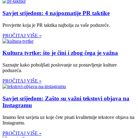
Savjet srijedom: 4 najpoznatije PR taktike
Provjerite koja je PR taktika najbolja za vaše poduzeće.
PROČITAJ VIŠE »
Kultura tvrtke: što je čini i zbog čega je važna
Saznajte kako poboljšati poslovanje uz postavljenje kulture
poduzeća.
PROČITAJ VIŠE »
Savjet srijedom: Zašto su važni tekstovi objava na
Instagramu
Imamo šest savjeta uz koje ćete pisati kvalitetnije tekstove objava na
Instagramu.
PROČITAJ VIŠE »