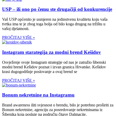
USP – ili ono po čemu ste drugačiji od konkurencije
Vaš USP općenito je usmjeren na jedinstvenu kvalitetu koju vaša
tvrtka ima te je zbog toga bolja od bilo koga drugog na tržištu u
vašoj djelatnosti.
PROČITAJ VIŠE »
Instagram starategija za modni brend Kešidov
Osvježenje svoje Instagram strategije od nas je zatražio šibenski
modni brend Kešidov poznat i izvan granica Hrvatske. Kešidov
krasi dugogodišnje poslovanje a ovaj brend se
PROČITAJ VIŠE »
Bonum nekretnine na Instagramu
Brand awareness iliti svjesnost o brendu, bilo je potrebno proširiti za
Bonum nekretnine, agenciju za posredovanje nekretninama iz
Šibenika koja posluje na području čitave Dalmacije.