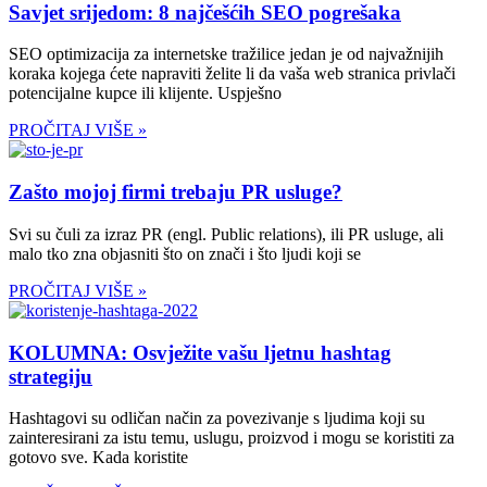
Savjet srijedom: 8 najčešćih SEO pogrešaka
SEO optimizacija za internetske tražilice jedan je od najvažnijih
koraka kojega ćete napraviti želite li da vaša web stranica privlači
potencijalne kupce ili klijente. Uspješno
PROČITAJ VIŠE »
Zašto mojoj firmi trebaju PR usluge?
Svi su čuli za izraz PR (engl. Public relations), ili PR usluge, ali
malo tko zna objasniti što on znači i što ljudi koji se
PROČITAJ VIŠE »
KOLUMNA: Osvježite vašu ljetnu hashtag
strategiju
Hashtagovi su odličan način za povezivanje s ljudima koji su
zainteresirani za istu temu, uslugu, proizvod i mogu se koristiti za
gotovo sve. Kada koristite