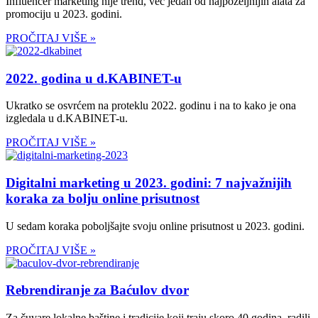
Influencer marketing nije trend, već jedan od najpoželjnijih alata za
promociju u 2023. godini.
PROČITAJ VIŠE »
2022. godina u d.KABINET-u
Ukratko se osvrćem na proteklu 2022. godinu i na to kako je ona
izgledala u d.KABINET-u.
PROČITAJ VIŠE »
Digitalni marketing u 2023. godini: 7 najvažnijih
koraka za bolju online prisutnost
U sedam koraka poboljšajte svoju online prisutnost u 2023. godini.
PROČITAJ VIŠE »
Rebrendiranje za Baćulov dvor
Za čuvare lokalne baštine i tradicije koji traju skoro 40 godina, radili