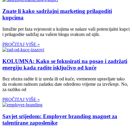
Znate li kako sadržajni marketing prilagoditi
kupcima
Istražite pet faza svjesnosti u kojima se nalaze vaši potencijalni kupci
i prilagodite sadržaj na vašem blogu svakom od njih.
PROČITAJ VIŠE »
KOLUMNA: Kako se fokusirati na posao i zadržati
energiju kada radite isključivo od kuće
Bez obzira radite li iz ureda ili od kuće, vremenom upravljate tako
da svakom radnom zadatku date određeno vrijeme za izvršenje. No,
za razliku od
PROČITAJ VIŠE »
Savjet srijedom: Employer branding magnet za
talentirane zaposlenike