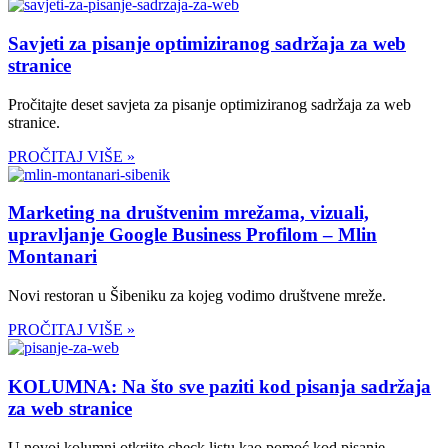
Savjeti za pisanje optimiziranog sadržaja za web
stranice
Pročitajte deset savjeta za pisanje optimiziranog sadržaja za web
stranice.
PROČITAJ VIŠE »
Marketing na društvenim mrežama, vizuali,
upravljanje Google Business Profilom – Mlin
Montanari
Novi restoran u Šibeniku za kojeg vodimo društvene mreže.
PROČITAJ VIŠE »
KOLUMNA: Na što sve paziti kod pisanja sadržaja
za web stranice
U novoj kolumni otkrijte check listu kao pomoć kod pisanje