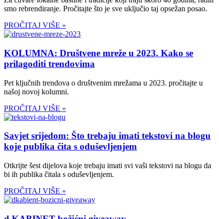
smo rebrendiranje. Pročitajte što je sve uključio taj opsežan posao.
PROČITAJ VIŠE »
KOLUMNA: Društvene mreže u 2023. Kako se
prilagoditi trendovima
Pet ključnih trendova o društvenim mrežama u 2023. pročitajte u
našoj novoj kolumni.
PROČITAJ VIŠE »
Savjet srijedom: Što trebaju imati tekstovi na blogu
koje publika čita s oduševljenjem
Otkrijte šest dijelova koje trebaju imati svi vaši tekstovi na blogu da
bi ih publika čitala s oduševljenjem.
PROČITAJ VIŠE »
d.KABINET božićni giveaway