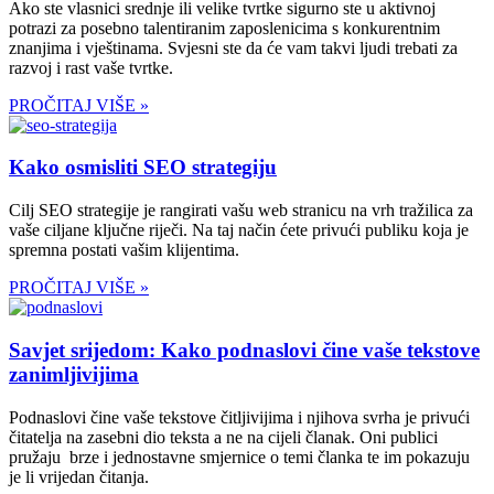
Ako ste vlasnici srednje ili velike tvrtke sigurno ste u aktivnoj
potrazi za posebno talentiranim zaposlenicima s konkurentnim
znanjima i vještinama. Svjesni ste da će vam takvi ljudi trebati za
razvoj i rast vaše tvrtke.
PROČITAJ VIŠE »
Kako osmisliti SEO strategiju
Cilj SEO strategije je rangirati vašu web stranicu na vrh tražilica za
vaše ciljane ključne riječi. Na taj način ćete privući publiku koja je
spremna postati vašim klijentima.
PROČITAJ VIŠE »
Savjet srijedom: Kako podnaslovi čine vaše tekstove
zanimljivijima
Podnaslovi čine vaše tekstove čitljivijima i njihova svrha je privući
čitatelja na zasebni dio teksta a ne na cijeli članak. Oni publici
pružaju brze i jednostavne smjernice o temi članka te im pokazuju
je li vrijedan čitanja.