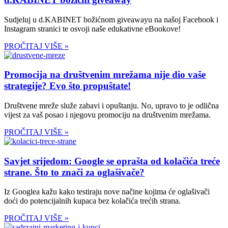
Sudjeluj u d.KABINET božićnom giveawayu na našoj Facebook i
Instagram stranici te osvoji naše edukativne eBookove!
PROČITAJ VIŠE »
Promocija na društvenim mrežama nije dio vaše
strategije? Evo što propuštate!
Društvene mreže služe zabavi i opuštanju. No, upravo to je odlična
vijest za vaš posao i njegovu promociju na društvenim mrežama.
PROČITAJ VIŠE »
Savjet srijedom: Google se oprašta od kolačića treće
strane. Što to znači za oglašivače?
Iz Googlea kažu kako testiraju nove načine kojima će oglašivači
doći do potencijalnih kupaca bez kolačića trećih strana.
PROČITAJ VIŠE »