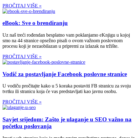
PROČITAJ VIŠE »
eBook: Sve o brendiranju
Uz naš treći rođendan besplatno vam poklanjamo eKnjigu u kojoj
smo na 44 stranice opsežno pisali o ovom važnom poslovnom
procesu koji je nezaobilazan u pripremi za izlazak na tržište.
PROČITAJ VIŠE »
Vodič za postavljanje Facebook poslovne stranice
U vodiču pročitajte kako u 5 koraka postaviti FB stranicu za svoju
tvrtku ili stranicu koja će vas predstavljati kao javnu osobu.
PROČITAJ VIŠE »
Savjet srijedom: Zašto je ulaganje u SEO važno na
početku poslovanja