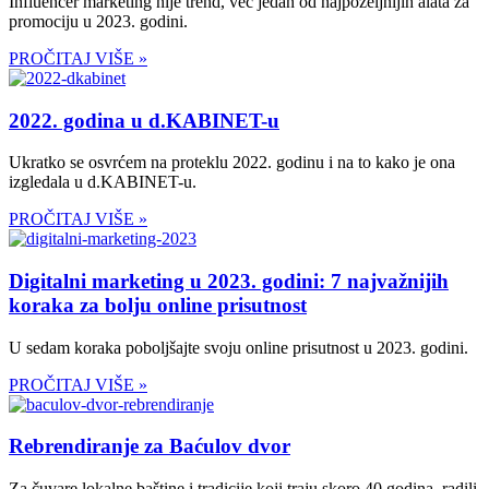
Influencer marketing nije trend, već jedan od najpoželjnijih alata za
promociju u 2023. godini.
PROČITAJ VIŠE »
2022. godina u d.KABINET-u
Ukratko se osvrćem na proteklu 2022. godinu i na to kako je ona
izgledala u d.KABINET-u.
PROČITAJ VIŠE »
Digitalni marketing u 2023. godini: 7 najvažnijih
koraka za bolju online prisutnost
U sedam koraka poboljšajte svoju online prisutnost u 2023. godini.
PROČITAJ VIŠE »
Rebrendiranje za Baćulov dvor
Za čuvare lokalne baštine i tradicije koji traju skoro 40 godina, radili