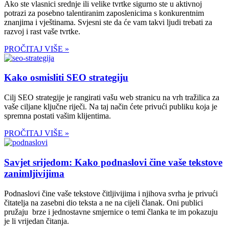
Ako ste vlasnici srednje ili velike tvrtke sigurno ste u aktivnoj
potrazi za posebno talentiranim zaposlenicima s konkurentnim
znanjima i vještinama. Svjesni ste da će vam takvi ljudi trebati za
razvoj i rast vaše tvrtke.
PROČITAJ VIŠE »
Kako osmisliti SEO strategiju
Cilj SEO strategije je rangirati vašu web stranicu na vrh tražilica za
vaše ciljane ključne riječi. Na taj način ćete privući publiku koja je
spremna postati vašim klijentima.
PROČITAJ VIŠE »
Savjet srijedom: Kako podnaslovi čine vaše tekstove
zanimljivijima
Podnaslovi čine vaše tekstove čitljivijima i njihova svrha je privući
čitatelja na zasebni dio teksta a ne na cijeli članak. Oni publici
pružaju brze i jednostavne smjernice o temi članka te im pokazuju
je li vrijedan čitanja.