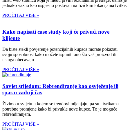
Imati web stranicu koja je među prvim rezultatima pretrage, danas je
jednako važno kao uspješno poslovati na fizičkim lokacijama tvrtke.
PROČITAJ VIŠE »
Kako napisati case study koji će privući nove
klijente
Da biste stekli povjerenje potencijalnih kupaca morate pokazati
svoju sposobnost kako možete ispuniti ono što vaš proizvod ili
usluga obećavaju.
PROČITAJ VIŠE »
Savjet srijedom: Rebrendiranje kao osvježenje ili
spas u zadnji čas
Živimo u svijetu u kojem se trendovi mijenjaju, pa su i tvrtkama
potrebne promjene kako bi privukle nove kupce. To je moguće
rebrendiranjem.
PROČITAJ VIŠE »