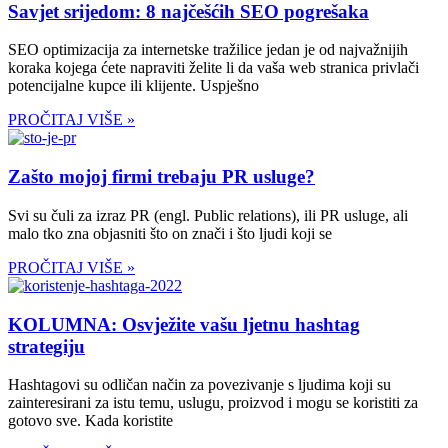
Savjet srijedom: 8 najčešćih SEO pogrešaka
SEO optimizacija za internetske tražilice jedan je od najvažnijih
koraka kojega ćete napraviti želite li da vaša web stranica privlači
potencijalne kupce ili klijente. Uspješno
PROČITAJ VIŠE »
Zašto mojoj firmi trebaju PR usluge?
Svi su čuli za izraz PR (engl. Public relations), ili PR usluge, ali
malo tko zna objasniti što on znači i što ljudi koji se
PROČITAJ VIŠE »
KOLUMNA: Osvježite vašu ljetnu hashtag
strategiju
Hashtagovi su odličan način za povezivanje s ljudima koji su
zainteresirani za istu temu, uslugu, proizvod i mogu se koristiti za
gotovo sve. Kada koristite