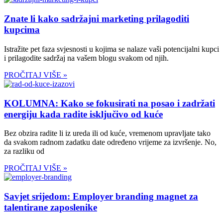
Znate li kako sadržajni marketing prilagoditi
kupcima
Istražite pet faza svjesnosti u kojima se nalaze vaši potencijalni kupci
i prilagodite sadržaj na vašem blogu svakom od njih.
PROČITAJ VIŠE »
KOLUMNA: Kako se fokusirati na posao i zadržati
energiju kada radite isključivo od kuće
Bez obzira radite li iz ureda ili od kuće, vremenom upravljate tako
da svakom radnom zadatku date određeno vrijeme za izvršenje. No,
za razliku od
PROČITAJ VIŠE »
Savjet srijedom: Employer branding magnet za
talentirane zaposlenike