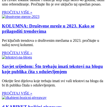
smo rebrendiranje. Pročitajte što je sve uključio taj opsežan posao.
PROČITAJ VIŠE »
KOLUMNA: Društvene mreže u 2023. Kako se
prilagoditi trendovima
Pet ključnih trendova o društvenim mrežama u 2023. pročitajte u
našoj novoj kolumni.
PROČITAJ VIŠE »
Savjet srijedom: Što trebaju imati tekstovi na blogu
koje publika čita s oduševljenjem
Otkrijte šest dijelova koje trebaju imati svi vaši tekstovi na blogu da
bi ih publika čitala s oduševljenjem.
PROČITAJ VIŠE »
d.KABINET božićni giveaway