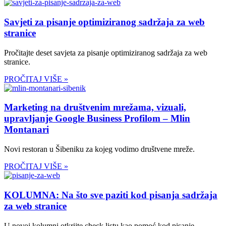
Savjeti za pisanje optimiziranog sadržaja za web
stranice
Pročitajte deset savjeta za pisanje optimiziranog sadržaja za web
stranice.
PROČITAJ VIŠE »
Marketing na društvenim mrežama, vizuali,
upravljanje Google Business Profilom – Mlin
Montanari
Novi restoran u Šibeniku za kojeg vodimo društvene mreže.
PROČITAJ VIŠE »
KOLUMNA: Na što sve paziti kod pisanja sadržaja
za web stranice
U novoj kolumni otkrijte check listu kao pomoć kod pisanje