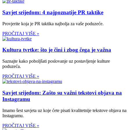
Savjet srijedom: 4 najpoznatije PR taktike
Provjerite koja je PR taktika najbolja za vaše poduzeće.
PROČITAJ VIŠE »
Kultura tvrtke: što je čini i zbog čega je važna
Saznajte kako poboljšati poslovanje uz postavljenje kulture
poduzeća.
PROČITAJ VIŠE »
Savjet srijedom: Zašto su važni tekstovi objava na
Instagramu
Imamo šest savjeta uz koje ćete pisati kvalitetnije tekstove objava na
Instagramu.
PROČITAJ VIŠE »