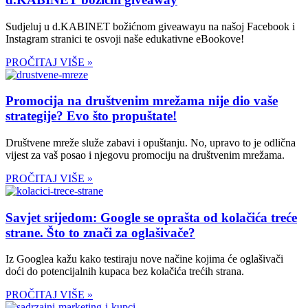
Sudjeluj u d.KABINET božićnom giveawayu na našoj Facebook i
Instagram stranici te osvoji naše edukativne eBookove!
PROČITAJ VIŠE »
Promocija na društvenim mrežama nije dio vaše
strategije? Evo što propuštate!
Društvene mreže služe zabavi i opuštanju. No, upravo to je odlična
vijest za vaš posao i njegovu promociju na društvenim mrežama.
PROČITAJ VIŠE »
Savjet srijedom: Google se oprašta od kolačića treće
strane. Što to znači za oglašivače?
Iz Googlea kažu kako testiraju nove načine kojima će oglašivači
doći do potencijalnih kupaca bez kolačića trećih strana.
PROČITAJ VIŠE »