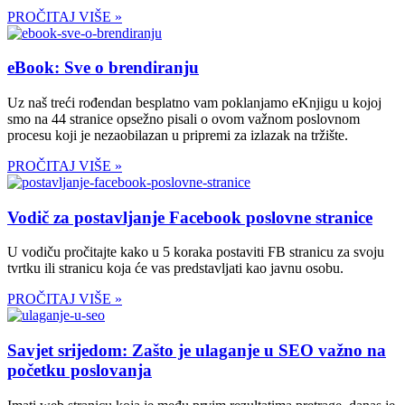
PROČITAJ VIŠE »
eBook: Sve o brendiranju
Uz naš treći rođendan besplatno vam poklanjamo eKnjigu u kojoj
smo na 44 stranice opsežno pisali o ovom važnom poslovnom
procesu koji je nezaobilazan u pripremi za izlazak na tržište.
PROČITAJ VIŠE »
Vodič za postavljanje Facebook poslovne stranice
U vodiču pročitajte kako u 5 koraka postaviti FB stranicu za svoju
tvrtku ili stranicu koja će vas predstavljati kao javnu osobu.
PROČITAJ VIŠE »
Savjet srijedom: Zašto je ulaganje u SEO važno na
početku poslovanja