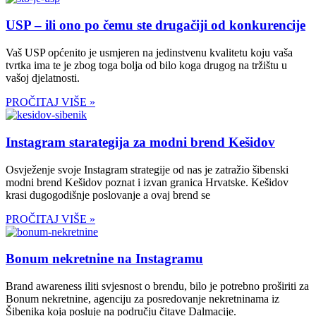
USP – ili ono po čemu ste drugačiji od konkurencije
Vaš USP općenito je usmjeren na jedinstvenu kvalitetu koju vaša
tvrtka ima te je zbog toga bolja od bilo koga drugog na tržištu u
vašoj djelatnosti.
PROČITAJ VIŠE »
Instagram starategija za modni brend Kešidov
Osvježenje svoje Instagram strategije od nas je zatražio šibenski
modni brend Kešidov poznat i izvan granica Hrvatske. Kešidov
krasi dugogodišnje poslovanje a ovaj brend se
PROČITAJ VIŠE »
Bonum nekretnine na Instagramu
Brand awareness iliti svjesnost o brendu, bilo je potrebno proširiti za
Bonum nekretnine, agenciju za posredovanje nekretninama iz
Šibenika koja posluje na području čitave Dalmacije.