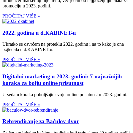
Influencer marketing nije trend, već jedan od najpoželjnijih alata za
promociju u 2023. godini.
PROČITAJ VIŠE »
2022. godina u d.KABINET-u
Ukratko se osvrćem na proteklu 2022. godinu i na to kako je ona
izgledala u d.KABINET-u.
PROČITAJ VIŠE »
Digitalni marketing u 2023. godini: 7 najvažnijih
koraka za bolju online prisutnost
U sedam koraka poboljšajte svoju online prisutnost u 2023. godini.
PROČITAJ VIŠE »
Rebrendiranje za Baćulov dvor
Za čuvare lokalne baštine i tradicije koji traju skoro 40 godina, radili