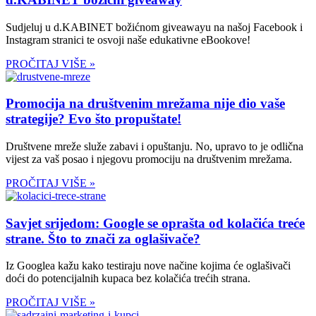
Sudjeluj u d.KABINET božićnom giveawayu na našoj Facebook i
Instagram stranici te osvoji naše edukativne eBookove!
PROČITAJ VIŠE »
Promocija na društvenim mrežama nije dio vaše
strategije? Evo što propuštate!
Društvene mreže služe zabavi i opuštanju. No, upravo to je odlična
vijest za vaš posao i njegovu promociju na društvenim mrežama.
PROČITAJ VIŠE »
Savjet srijedom: Google se oprašta od kolačića treće
strane. Što to znači za oglašivače?
Iz Googlea kažu kako testiraju nove načine kojima će oglašivači
doći do potencijalnih kupaca bez kolačića trećih strana.
PROČITAJ VIŠE »