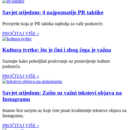
Savjet srijedom: 4 najpoznatije PR taktike
Provjerite koja je PR taktika najbolja za vaše poduzeće.
PROČITAJ VIŠE »
Kultura tvrtke: što je čini i zbog čega je važna
Saznajte kako poboljšati poslovanje uz postavljenje kulture
poduzeća.
PROČITAJ VIŠE »
Savjet srijedom: Zašto su važni tekstovi objava na
Instagramu
Imamo šest savjeta uz koje ćete pisati kvalitetnije tekstove objava na
Instagramu.
PROČITAJ VIŠE »