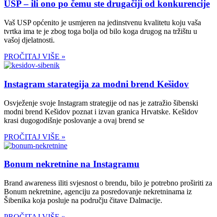
USP – ili ono po čemu ste drugačiji od konkurencije
Vaš USP općenito je usmjeren na jedinstvenu kvalitetu koju vaša
tvrtka ima te je zbog toga bolja od bilo koga drugog na tržištu u
vašoj djelatnosti.
PROČITAJ VIŠE »
Instagram starategija za modni brend Kešidov
Osvježenje svoje Instagram strategije od nas je zatražio šibenski
modni brend Kešidov poznat i izvan granica Hrvatske. Kešidov
krasi dugogodišnje poslovanje a ovaj brend se
PROČITAJ VIŠE »
Bonum nekretnine na Instagramu
Brand awareness iliti svjesnost o brendu, bilo je potrebno proširiti za
Bonum nekretnine, agenciju za posredovanje nekretninama iz
Šibenika koja posluje na području čitave Dalmacije.
PROČITAJ VIŠE »