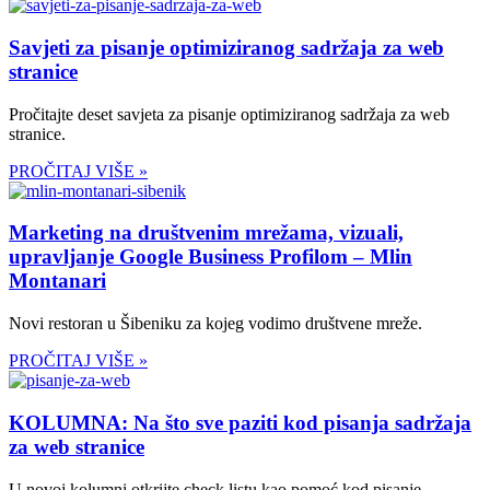
Savjeti za pisanje optimiziranog sadržaja za web
stranice
Pročitajte deset savjeta za pisanje optimiziranog sadržaja za web
stranice.
PROČITAJ VIŠE »
Marketing na društvenim mrežama, vizuali,
upravljanje Google Business Profilom – Mlin
Montanari
Novi restoran u Šibeniku za kojeg vodimo društvene mreže.
PROČITAJ VIŠE »
KOLUMNA: Na što sve paziti kod pisanja sadržaja
za web stranice
U novoj kolumni otkrijte check listu kao pomoć kod pisanje