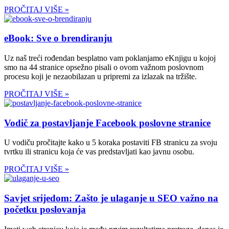
PROČITAJ VIŠE »
eBook: Sve o brendiranju
Uz naš treći rođendan besplatno vam poklanjamo eKnjigu u kojoj
smo na 44 stranice opsežno pisali o ovom važnom poslovnom
procesu koji je nezaobilazan u pripremi za izlazak na tržište.
PROČITAJ VIŠE »
Vodič za postavljanje Facebook poslovne stranice
U vodiču pročitajte kako u 5 koraka postaviti FB stranicu za svoju
tvrtku ili stranicu koja će vas predstavljati kao javnu osobu.
PROČITAJ VIŠE »
Savjet srijedom: Zašto je ulaganje u SEO važno na
početku poslovanja