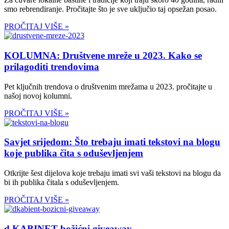
smo rebrendiranje. Pročitajte što je sve uključio taj opsežan posao.
PROČITAJ VIŠE »
KOLUMNA: Društvene mreže u 2023. Kako se
prilagoditi trendovima
Pet ključnih trendova o društvenim mrežama u 2023. pročitajte u
našoj novoj kolumni.
PROČITAJ VIŠE »
Savjet srijedom: Što trebaju imati tekstovi na blogu
koje publika čita s oduševljenjem
Otkrijte šest dijelova koje trebaju imati svi vaši tekstovi na blogu da
bi ih publika čitala s oduševljenjem.
PROČITAJ VIŠE »
d.KABINET božićni giveaway