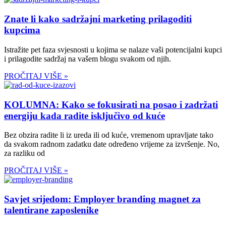
Znate li kako sadržajni marketing prilagoditi
kupcima
Istražite pet faza svjesnosti u kojima se nalaze vaši potencijalni kupci
i prilagodite sadržaj na vašem blogu svakom od njih.
PROČITAJ VIŠE »
KOLUMNA: Kako se fokusirati na posao i zadržati
energiju kada radite isključivo od kuće
Bez obzira radite li iz ureda ili od kuće, vremenom upravljate tako
da svakom radnom zadatku date određeno vrijeme za izvršenje. No,
za razliku od
PROČITAJ VIŠE »
Savjet srijedom: Employer branding magnet za
talentirane zaposlenike