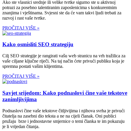
Ako ste vlasnici srednje ili velike tvrtke sigurno ste u aktivnoj
potrazi za posebno talentiranim zaposlenicima s konkurentnim
znanjima i vještinama. Svjesni ste da će vam takvi ljudi trebati za
razvoj i rast vaše tvrtke.
PROČITAJ VIŠE »
Kako osmisliti SEO strategiju
Cilj SEO strategije je rangirati vašu web stranicu na vrh tražilica za
vaše ciljane ključne riječi. Na taj način ćete privući publiku koja je
spremna postati vašim klijentima.
PROČITAJ VIŠE »
Savjet srijedom: Kako podnaslovi čine vaše tekstove
zanimljivijima
Podnaslovi čine vaše tekstove čitljivijima i njihova svrha je privući
čitatelja na zasebni dio teksta a ne na cijeli članak. Oni publici
pružaju brze i jednostavne smjernice o temi članka te im pokazuju
je li vrijedan čitanja.