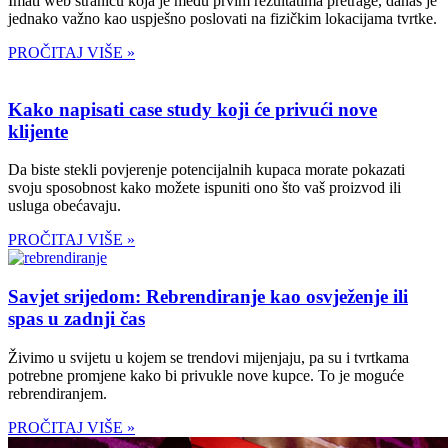
Imati web stranicu koja je među prvim rezultatima pretrage, danas je
jednako važno kao uspješno poslovati na fizičkim lokacijama tvrtke.
PROČITAJ VIŠE »
Kako napisati case study koji će privući nove
klijente
Da biste stekli povjerenje potencijalnih kupaca morate pokazati
svoju sposobnost kako možete ispuniti ono što vaš proizvod ili
usluga obećavaju.
PROČITAJ VIŠE »
Savjet srijedom: Rebrendiranje kao osvježenje ili
spas u zadnji čas
Živimo u svijetu u kojem se trendovi mijenjaju, pa su i tvrtkama
potrebne promjene kako bi privukle nove kupce. To je moguće
rebrendiranjem.
PROČITAJ VIŠE »