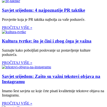
Savjet srijedom: 4 najpoznatije PR taktike
Provjerite koja je PR taktika najbolja za vaše poduzeće.
PROČITAJ VIŠE »
Kultura tvrtke: što je čini i zbog čega je važna
Saznajte kako poboljšati poslovanje uz postavljenje kulture
poduzeća.
PROČITAJ VIŠE »
Savjet srijedom: Zašto su važni tekstovi objava na
Instagramu
Imamo šest savjeta uz koje ćete pisati kvalitetnije tekstove objava na
Instagramu.
PROČITAJ VIŠE »