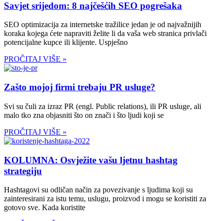
Savjet srijedom: 8 najčešćih SEO pogrešaka
SEO optimizacija za internetske tražilice jedan je od najvažnijih
koraka kojega ćete napraviti želite li da vaša web stranica privlači
potencijalne kupce ili klijente. Uspješno
PROČITAJ VIŠE »
Zašto mojoj firmi trebaju PR usluge?
Svi su čuli za izraz PR (engl. Public relations), ili PR usluge, ali
malo tko zna objasniti što on znači i što ljudi koji se
PROČITAJ VIŠE »
KOLUMNA: Osvježite vašu ljetnu hashtag
strategiju
Hashtagovi su odličan način za povezivanje s ljudima koji su
zainteresirani za istu temu, uslugu, proizvod i mogu se koristiti za
gotovo sve. Kada koristite