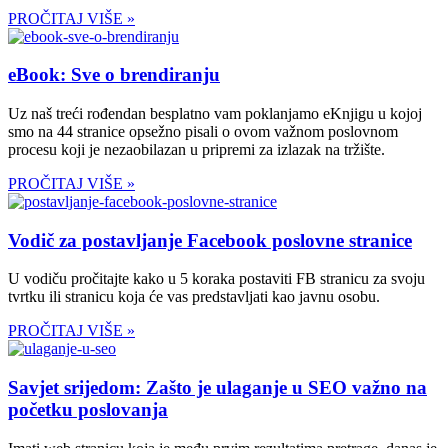
PROČITAJ VIŠE »
eBook: Sve o brendiranju
Uz naš treći rođendan besplatno vam poklanjamo eKnjigu u kojoj
smo na 44 stranice opsežno pisali o ovom važnom poslovnom
procesu koji je nezaobilazan u pripremi za izlazak na tržište.
PROČITAJ VIŠE »
Vodič za postavljanje Facebook poslovne stranice
U vodiču pročitajte kako u 5 koraka postaviti FB stranicu za svoju
tvrtku ili stranicu koja će vas predstavljati kao javnu osobu.
PROČITAJ VIŠE »
Savjet srijedom: Zašto je ulaganje u SEO važno na
početku poslovanja