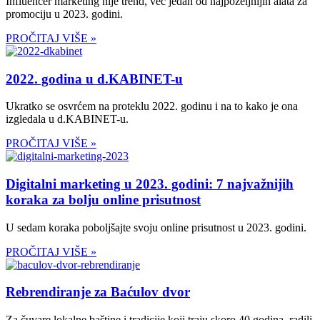
Influencer marketing nije trend, već jedan od najpoželjnijih alata za
promociju u 2023. godini.
PROČITAJ VIŠE »
2022. godina u d.KABINET-u
Ukratko se osvrćem na proteklu 2022. godinu i na to kako je ona
izgledala u d.KABINET-u.
PROČITAJ VIŠE »
Digitalni marketing u 2023. godini: 7 najvažnijih
koraka za bolju online prisutnost
U sedam koraka poboljšajte svoju online prisutnost u 2023. godini.
PROČITAJ VIŠE »
Rebrendiranje za Baćulov dvor
Za čuvare lokalne baštine i tradicije koji traju skoro 40 godina, radili