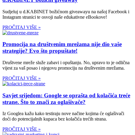
Sudjeluj u d.KABINET božićnom giveawayu na našoj Facebook i
Instagram stranici te osvoji naše edukativne eBookove!
PROČITAJ VIŠE »
Promocija na društvenim mrežama nije dio vaše
strategije? Evo što propuštate!
Društvene mreže služe zabavi i opuštanju. No, upravo to je odlična
vijest za vaš posao i njegovu promociju na društvenim mrežama.
PROČITAJ VIŠE »
Savjet srijedom: Google se oprašta od kolačića treće
strane. Što to znači za oglašivače?
Iz Googlea kažu kako testiraju nove načine kojima će oglašivači
doći do potencijalnih kupaca bez kolačića trećih strana.
PROČITAJ VIŠE »