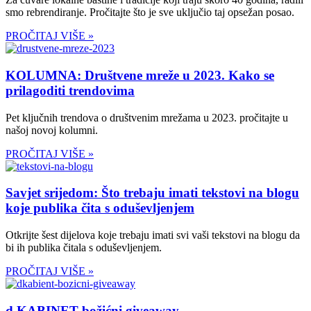
smo rebrendiranje. Pročitajte što je sve uključio taj opsežan posao.
PROČITAJ VIŠE »
KOLUMNA: Društvene mreže u 2023. Kako se
prilagoditi trendovima
Pet ključnih trendova o društvenim mrežama u 2023. pročitajte u
našoj novoj kolumni.
PROČITAJ VIŠE »
Savjet srijedom: Što trebaju imati tekstovi na blogu
koje publika čita s oduševljenjem
Otkrijte šest dijelova koje trebaju imati svi vaši tekstovi na blogu da
bi ih publika čitala s oduševljenjem.
PROČITAJ VIŠE »
d.KABINET božićni giveaway