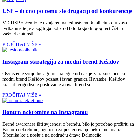
USP – ili ono po čemu ste drugačiji od konkurencije
Vaš USP općenito je usmjeren na jedinstvenu kvalitetu koju vaša
tvrtka ima te je zbog toga bolja od bilo koga drugog na tržištu u
vašoj djelatnosti.
PROČITAJ VIŠE »
Instagram starategija za modni brend Kešidov
Osvježenje svoje Instagram strategije od nas je zatražio šibenski
modni brend Kešidov poznat i izvan granica Hrvatske. Kešidov
krasi dugogodišnje poslovanje a ovaj brend se
PROČITAJ VIŠE »
Bonum nekretnine na Instagramu
Brand awareness iliti svjesnost o brendu, bilo je potrebno proširiti za
Bonum nekretnine, agenciju za posredovanje nekretninama iz
Šibenika koja posluje na području čitave Dalmacije.