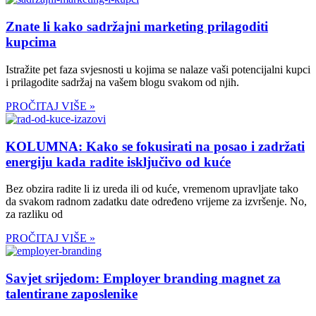
Znate li kako sadržajni marketing prilagoditi
kupcima
Istražite pet faza svjesnosti u kojima se nalaze vaši potencijalni kupci
i prilagodite sadržaj na vašem blogu svakom od njih.
PROČITAJ VIŠE »
KOLUMNA: Kako se fokusirati na posao i zadržati
energiju kada radite isključivo od kuće
Bez obzira radite li iz ureda ili od kuće, vremenom upravljate tako
da svakom radnom zadatku date određeno vrijeme za izvršenje. No,
za razliku od
PROČITAJ VIŠE »
Savjet srijedom: Employer branding magnet za
talentirane zaposlenike