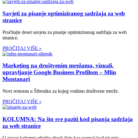
Savjeti za pisanje optimiziranog sadržaja za web
stranice
Pročitajte deset savjeta za pisanje optimiziranog sadržaja za web
stranice.
PROČITAJ VIŠE »
Marketing na društvenim mrežama, vizuali,
upravljanje Google Business Profilom – Mlin
Montanari
Novi restoran u Šibeniku za kojeg vodimo društvene mreže.
PROČITAJ VIŠE »
KOLUMNA: Na što sve paziti kod pisanja sadržaja
za web stranice
U novoj kolumni otkrijte check listu kao pomoć kod pisanje