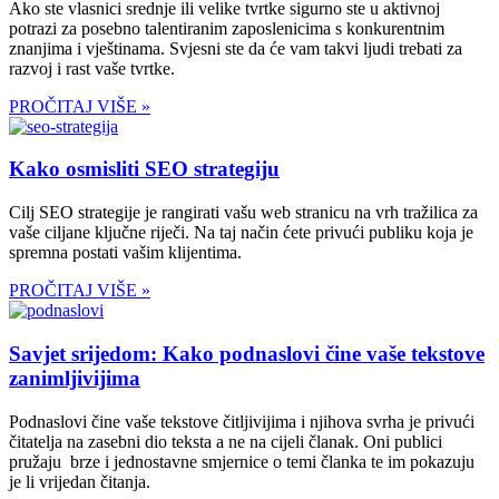
Ako ste vlasnici srednje ili velike tvrtke sigurno ste u aktivnoj
potrazi za posebno talentiranim zaposlenicima s konkurentnim
znanjima i vještinama. Svjesni ste da će vam takvi ljudi trebati za
razvoj i rast vaše tvrtke.
PROČITAJ VIŠE »
Kako osmisliti SEO strategiju
Cilj SEO strategije je rangirati vašu web stranicu na vrh tražilica za
vaše ciljane ključne riječi. Na taj način ćete privući publiku koja je
spremna postati vašim klijentima.
PROČITAJ VIŠE »
Savjet srijedom: Kako podnaslovi čine vaše tekstove
zanimljivijima
Podnaslovi čine vaše tekstove čitljivijima i njihova svrha je privući
čitatelja na zasebni dio teksta a ne na cijeli članak. Oni publici
pružaju brze i jednostavne smjernice o temi članka te im pokazuju
je li vrijedan čitanja.