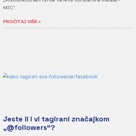
„Multifunkcionalni centar fra Ante Konstantina Matasa –
MFC“.
PROČITAJ VIŠE »
Jeste li i vi tagirani značajkom
„@followers“?