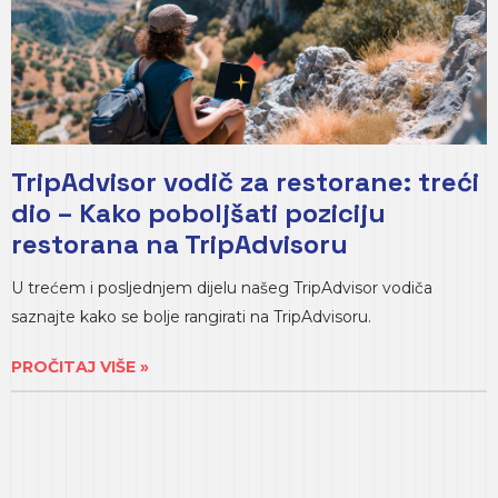
TripAdvisor vodič za restorane: treći
dio – Kako poboljšati poziciju
restorana na TripAdvisoru
U trećem i posljednjem dijelu našeg TripAdvisor vodiča
saznajte kako se bolje rangirati na TripAdvisoru.
PROČITAJ VIŠE »