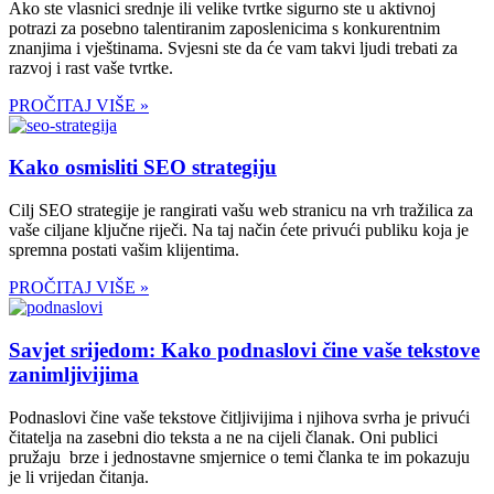
Ako ste vlasnici srednje ili velike tvrtke sigurno ste u aktivnoj
potrazi za posebno talentiranim zaposlenicima s konkurentnim
znanjima i vještinama. Svjesni ste da će vam takvi ljudi trebati za
razvoj i rast vaše tvrtke.
PROČITAJ VIŠE »
Kako osmisliti SEO strategiju
Cilj SEO strategije je rangirati vašu web stranicu na vrh tražilica za
vaše ciljane ključne riječi. Na taj način ćete privući publiku koja je
spremna postati vašim klijentima.
PROČITAJ VIŠE »
Savjet srijedom: Kako podnaslovi čine vaše tekstove
zanimljivijima
Podnaslovi čine vaše tekstove čitljivijima i njihova svrha je privući
čitatelja na zasebni dio teksta a ne na cijeli članak. Oni publici
pružaju brze i jednostavne smjernice o temi članka te im pokazuju
je li vrijedan čitanja.