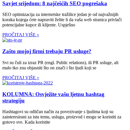
Savjet srijedom: 8 najčešćih SEO pogrešaka
SEO optimizacija za internetske tražilice jedan je od najvažnijih
koraka kojega ćete napraviti želite li da vaša web stranica privlači
potencijalne kupce ili klijente. Uspješno
PROČITAJ VIŠE »
Zašto mojoj firmi trebaju PR usluge?
Svi su čuli za izraz PR (engl. Public relations), ili PR usluge, ali
malo tko zna objasniti što on znači i što ljudi koji se
PROČITAJ VIŠE »
KOLUMNA: Osvježite vašu ljetnu hashtag
strategiju
Hashtagovi su odličan način za povezivanje s ljudima koji su
zainteresirani za istu temu, uslugu, proizvod i mogu se koristiti za
gotovo sve. Kada koristite