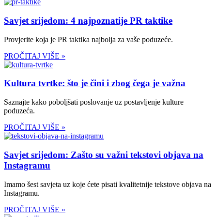
Savjet srijedom: 4 najpoznatije PR taktike
Provjerite koja je PR taktika najbolja za vaše poduzeće.
PROČITAJ VIŠE »
Kultura tvrtke: što je čini i zbog čega je važna
Saznajte kako poboljšati poslovanje uz postavljenje kulture
poduzeća.
PROČITAJ VIŠE »
Savjet srijedom: Zašto su važni tekstovi objava na
Instagramu
Imamo šest savjeta uz koje ćete pisati kvalitetnije tekstove objava na
Instagramu.
PROČITAJ VIŠE »