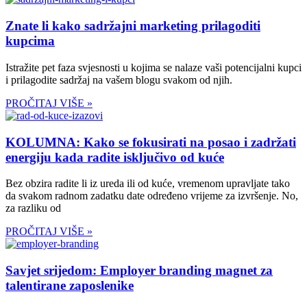
Znate li kako sadržajni marketing prilagoditi
kupcima
Istražite pet faza svjesnosti u kojima se nalaze vaši potencijalni kupci
i prilagodite sadržaj na vašem blogu svakom od njih.
PROČITAJ VIŠE »
KOLUMNA: Kako se fokusirati na posao i zadržati
energiju kada radite isključivo od kuće
Bez obzira radite li iz ureda ili od kuće, vremenom upravljate tako
da svakom radnom zadatku date određeno vrijeme za izvršenje. No,
za razliku od
PROČITAJ VIŠE »
Savjet srijedom: Employer branding magnet za
talentirane zaposlenike