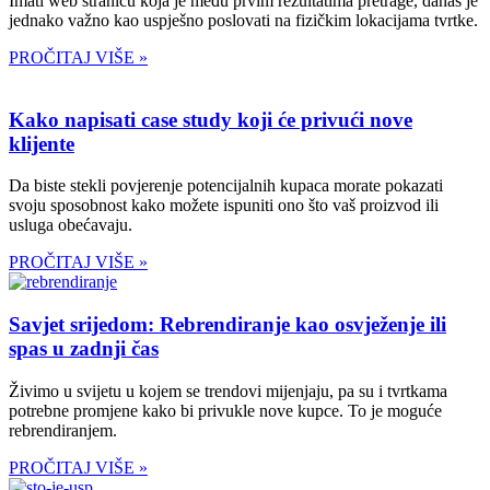
Imati web stranicu koja je među prvim rezultatima pretrage, danas je
jednako važno kao uspješno poslovati na fizičkim lokacijama tvrtke.
PROČITAJ VIŠE »
Kako napisati case study koji će privući nove
klijente
Da biste stekli povjerenje potencijalnih kupaca morate pokazati
svoju sposobnost kako možete ispuniti ono što vaš proizvod ili
usluga obećavaju.
PROČITAJ VIŠE »
Savjet srijedom: Rebrendiranje kao osvježenje ili
spas u zadnji čas
Živimo u svijetu u kojem se trendovi mijenjaju, pa su i tvrtkama
potrebne promjene kako bi privukle nove kupce. To je moguće
rebrendiranjem.
PROČITAJ VIŠE »