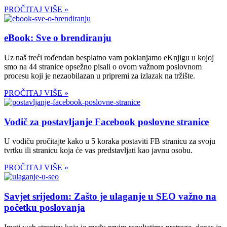
PROČITAJ VIŠE »
eBook: Sve o brendiranju
Uz naš treći rođendan besplatno vam poklanjamo eKnjigu u kojoj
smo na 44 stranice opsežno pisali o ovom važnom poslovnom
procesu koji je nezaobilazan u pripremi za izlazak na tržište.
PROČITAJ VIŠE »
Vodič za postavljanje Facebook poslovne stranice
U vodiču pročitajte kako u 5 koraka postaviti FB stranicu za svoju
tvrtku ili stranicu koja će vas predstavljati kao javnu osobu.
PROČITAJ VIŠE »
Savjet srijedom: Zašto je ulaganje u SEO važno na
početku poslovanja