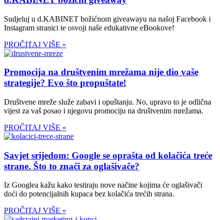
Sudjeluj u d.KABINET božićnom giveawayu na našoj Facebook i
Instagram stranici te osvoji naše edukativne eBookove!
PROČITAJ VIŠE »
Promocija na društvenim mrežama nije dio vaše
strategije? Evo što propuštate!
Društvene mreže služe zabavi i opuštanju. No, upravo to je odlična
vijest za vaš posao i njegovu promociju na društvenim mrežama.
PROČITAJ VIŠE »
Savjet srijedom: Google se oprašta od kolačića treće
strane. Što to znači za oglašivače?
Iz Googlea kažu kako testiraju nove načine kojima će oglašivači
doći do potencijalnih kupaca bez kolačića trećih strana.
PROČITAJ VIŠE »