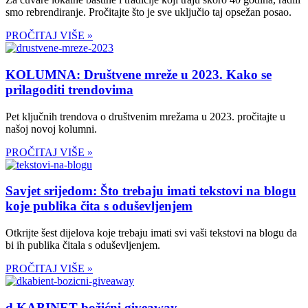
smo rebrendiranje. Pročitajte što je sve uključio taj opsežan posao.
PROČITAJ VIŠE »
KOLUMNA: Društvene mreže u 2023. Kako se
prilagoditi trendovima
Pet ključnih trendova o društvenim mrežama u 2023. pročitajte u
našoj novoj kolumni.
PROČITAJ VIŠE »
Savjet srijedom: Što trebaju imati tekstovi na blogu
koje publika čita s oduševljenjem
Otkrijte šest dijelova koje trebaju imati svi vaši tekstovi na blogu da
bi ih publika čitala s oduševljenjem.
PROČITAJ VIŠE »
d.KABINET božićni giveaway