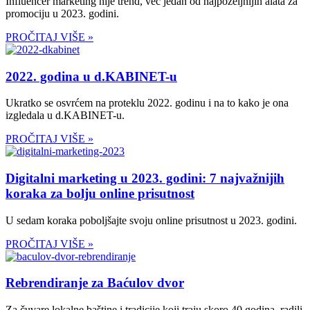
Influencer marketing nije trend, već jedan od najpoželjnijih alata za
promociju u 2023. godini.
PROČITAJ VIŠE »
2022. godina u d.KABINET-u
Ukratko se osvrćem na proteklu 2022. godinu i na to kako je ona
izgledala u d.KABINET-u.
PROČITAJ VIŠE »
Digitalni marketing u 2023. godini: 7 najvažnijih
koraka za bolju online prisutnost
U sedam koraka poboljšajte svoju online prisutnost u 2023. godini.
PROČITAJ VIŠE »
Rebrendiranje za Baćulov dvor
Za čuvare lokalne baštine i tradicije koji traju skoro 40 godina, radili