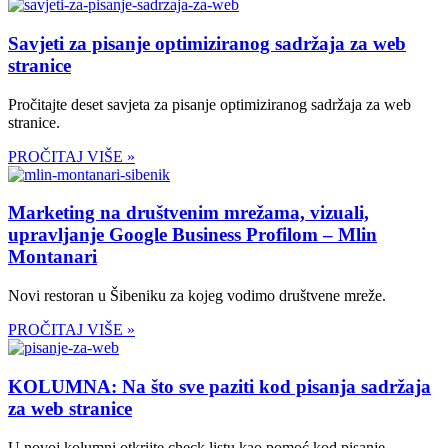
Savjeti za pisanje optimiziranog sadržaja za web
stranice
Pročitajte deset savjeta za pisanje optimiziranog sadržaja za web
stranice.
PROČITAJ VIŠE »
Marketing na društvenim mrežama, vizuali,
upravljanje Google Business Profilom – Mlin
Montanari
Novi restoran u Šibeniku za kojeg vodimo društvene mreže.
PROČITAJ VIŠE »
KOLUMNA: Na što sve paziti kod pisanja sadržaja
za web stranice
U novoj kolumni otkrijte check listu kao pomoć kod pisanje