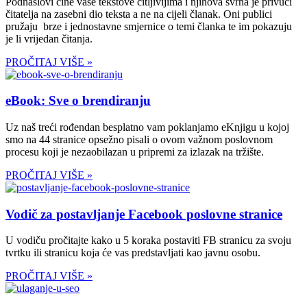
Podnaslovi čine vaše tekstove čitljivijima i njihova svrha je privući
čitatelja na zasebni dio teksta a ne na cijeli članak. Oni publici
pružaju brze i jednostavne smjernice o temi članka te im pokazuju
je li vrijedan čitanja.
PROČITAJ VIŠE »
eBook: Sve o brendiranju
Uz naš treći rođendan besplatno vam poklanjamo eKnjigu u kojoj
smo na 44 stranice opsežno pisali o ovom važnom poslovnom
procesu koji je nezaobilazan u pripremi za izlazak na tržište.
PROČITAJ VIŠE »
Vodič za postavljanje Facebook poslovne stranice
U vodiču pročitajte kako u 5 koraka postaviti FB stranicu za svoju
tvrtku ili stranicu koja će vas predstavljati kao javnu osobu.
PROČITAJ VIŠE »