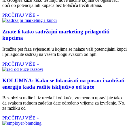
Iz Googlea kažu kako testiraju nove načine kojima će oglašivači
doći do potencijalnih kupaca bez kolačića trećih strana.
PROČITAJ VIŠE »
Znate li kako sadržajni marketing prilagoditi
kupcima
Istražite pet faza svjesnosti u kojima se nalaze vaši potencijalni kupci
i prilagodite sadržaj na vašem blogu svakom od njih.
PROČITAJ VIŠE »
KOLUMNA: Kako se fokusirati na posao i zadržati
energiju kada radite isključivo od kuće
Bez obzira radite li iz ureda ili od kuće, vremenom upravljate tako
da svakom radnom zadatku date određeno vrijeme za izvršenje. No,
za razliku od
PROČITAJ VIŠE »