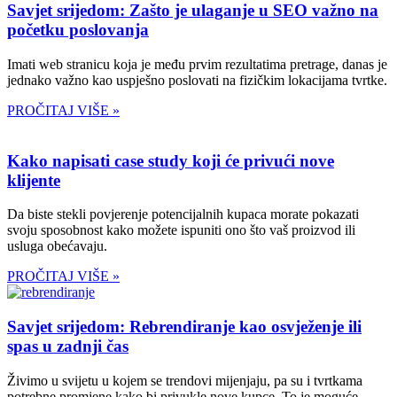
Savjet srijedom: Zašto je ulaganje u SEO važno na
početku poslovanja
Imati web stranicu koja je među prvim rezultatima pretrage, danas je
jednako važno kao uspješno poslovati na fizičkim lokacijama tvrtke.
PROČITAJ VIŠE »
Kako napisati case study koji će privući nove
klijente
Da biste stekli povjerenje potencijalnih kupaca morate pokazati
svoju sposobnost kako možete ispuniti ono što vaš proizvod ili
usluga obećavaju.
PROČITAJ VIŠE »
Savjet srijedom: Rebrendiranje kao osvježenje ili
spas u zadnji čas
Živimo u svijetu u kojem se trendovi mijenjaju, pa su i tvrtkama
potrebne promjene kako bi privukle nove kupce. To je moguće