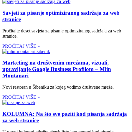
Savjeti za pisanje optimiziranog sadržaja za web
stranice
Pročitajte deset savjeta za pisanje optimiziranog sadržaja za web
stranice.
PROČITAJ VIŠE »
Marketing na društvenim mrežama, vizuali,
upravljanje Google Business Profilom – Mlin
Montanari
Novi restoran u Šibeniku za kojeg vodimo društvene mreže.
PROČITAJ VIŠE »
KOLUMNA: Na što sve paziti kod pisanja sadržaja
za web stranice
U novoj kolumni otkrijte check listu kao pomoć kod pisanje