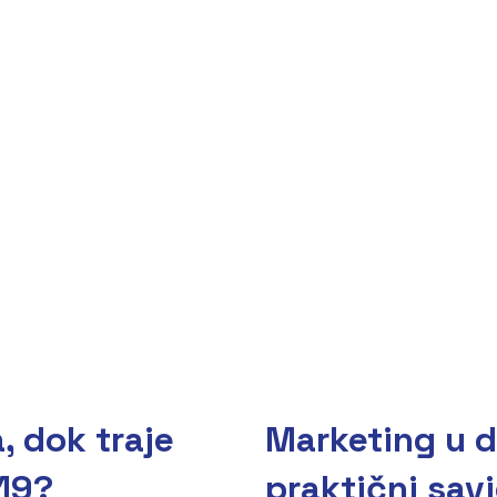
, dok traje
Marketing u d
19?
praktični savj