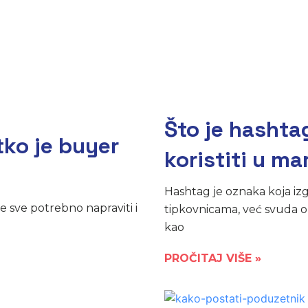
Što je hashtag
tko je buyer
koristiti u m
Hashtag je oznaka koja izg
je sve potrebno napraviti i
tipkovnicama, već svuda ok
kao
PROČITAJ VIŠE »