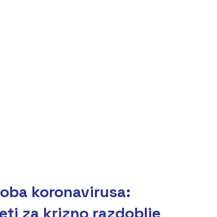
oba koronavirusa:
eti za krizno razdoblje