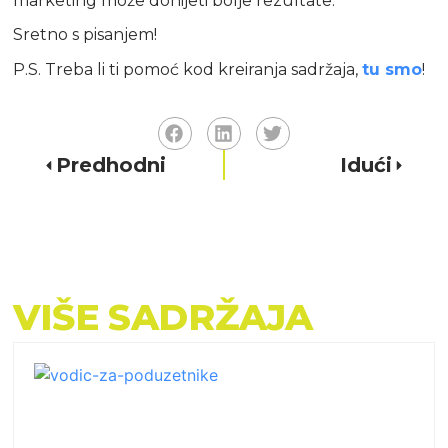
marketing može donijeti bolje rezultate.
Sretno s pisanjem!
P.S. Treba li ti pomoć kod kreiranja sadržaja,
tu smo
!
Predhodni
Idući
VIŠE SADRŽAJA