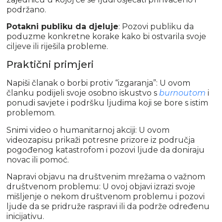
podržano.
Potakni publiku da djeluje
: Pozovi publiku da
poduzme konkretne korake kako bi ostvarila svoje
ciljeve ili riješila probleme.
Praktični primjeri
Napiši članak o borbi protiv “izgaranja”: U ovom
članku podijeli svoje osobno iskustvo s
burnoutom
i
ponudi savjete i podršku ljudima koji se bore s istim
problemom.
Snimi video o humanitarnoj akciji: U ovom
videozapisu prikaži potresne prizore iz područja
pogođenog katastrofom i pozovi ljude da doniraju
novac ili pomoć.
Napravi objavu na društvenim mrežama o važnom
društvenom problemu: U ovoj objavi izrazi svoje
mišljenje o nekom društvenom problemu i pozovi
ljude da se pridruže raspravi ili da podrže određenu
inicijativu.