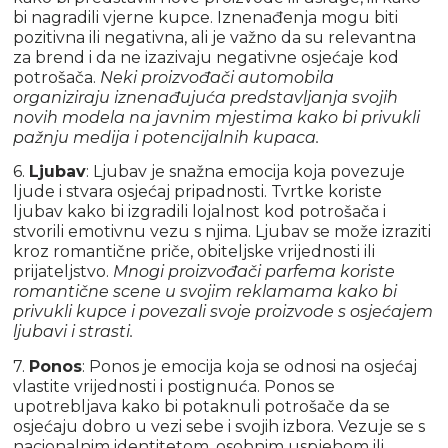
bi nagradili vjerne kupce. Iznenađenja mogu biti
pozitivna ili negativna, ali je važno da su relevantna
za brend i da ne izazivaju negativne osjećaje kod
potrošača.
Neki proizvođači automobila
organiziraju iznenađujuća predstavljanja svojih
novih modela na javnim mjestima kako bi privukli
pažnju medija i potencijalnih kupaca.
6.
Ljubav
: Ljubav je snažna emocija koja povezuje
ljude i stvara osjećaj pripadnosti. Tvrtke koriste
ljubav kako bi izgradili lojalnost kod potrošača i
stvorili emotivnu vezu s njima. Ljubav se može izraziti
kroz romantične priče, obiteljske vrijednosti ili
prijateljstvo.
Mnogi proizvođači parfema koriste
romantične scene u svojim reklamama kako bi
privukli kupce i povezali svoje proizvode s osjećajem
ljubavi i strasti.
7.
Ponos
: Ponos je emocija koja se odnosi na osjećaj
vlastite vrijednosti i postignuća. Ponos se
upotrebljava kako bi potaknuli potrošače da se
osjećaju dobro u vezi sebe i svojih izbora. Vezuje se s
nacionalnim identitetom, osobnim uspjehom ili