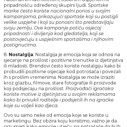
pripadnošću određenoj skupini ljudi.
Sportske
marke često koriste nacionalni ponos u svojim
kampanjama, prikazujući sportaše koji su postigli
velike uspjehe i koji su ponosni što predstavljaju
svoju zemlju. Ove kampanje potiču osjećaj
pripadnosti i divljenja kod gledatelja, koji se
poistovjećuju s uspješnim sportašima i njihovim
postignućima.
8.
Nostalgija
: Nostalgija je emocija koja se odnosi na
sjećanje na prošlost i pozitivne trenutke iz djetinjstva
ili mladosti. Brendovi često koriste nostalgiju kako bi
probudili pozitivne osjećaje kod potrošača i povezali
ih s prošlim vremenima. Nostalgija se može izraziti
kroz glazbu, filmove, stare fotografije ili proizvode
koji podsjećaju na prošlost.
Proizvođači igračaka
koriste motive iz djetinjstva u svojim reklamama
kako bi privukli roditelje i podsjetili ih na igračke
koje su voljeli kao djeca.
Ovo su samo neke od emocija koje se koriste u
marketingu. Bez obzira koju koristimo, važno je da
razumjeti kako emocije utječu na potrošače da bi ih