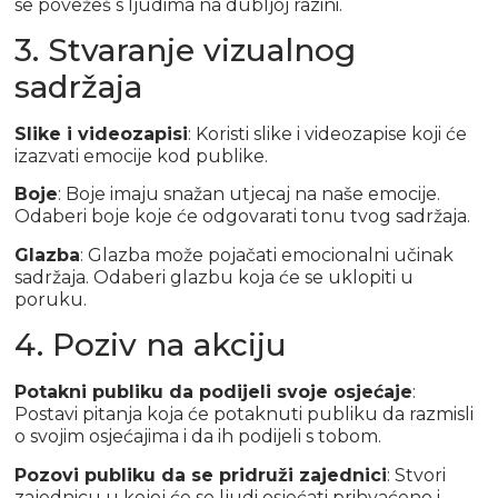
se povežeš s ljudima na dubljoj razini.
3. Stvaranje vizualnog
sadržaja
Slike i videozapisi
: Koristi slike i videozapise koji će
izazvati emocije kod publike.
Boje
: Boje imaju snažan utjecaj na naše emocije.
Odaberi boje koje će odgovarati tonu tvog sadržaja.
Glazba
: Glazba može pojačati emocionalni učinak
sadržaja. Odaberi glazbu koja će se uklopiti u
poruku.
4. Poziv na akciju
Potakni publiku da podijeli svoje osjećaje
:
Postavi pitanja koja će potaknuti publiku da razmisli
o svojim osjećajima i da ih podijeli s tobom.
Pozovi publiku da se pridruži zajednici
: Stvori
zajednicu u kojoj će se ljudi osjećati prihvaćeno i