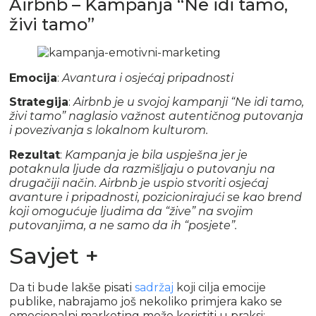
Airbnb – Kampanja “Ne idi tamo,
živi tamo”
Emocija
:
Avantura i osjećaj pripadnosti
Strategija
:
Airbnb je u svojoj kampanji “Ne idi tamo,
živi tamo” naglasio važnost autentičnog putovanja
i povezivanja s lokalnom kulturom.
Rezultat
:
Kampanja je bila uspješna jer je
potaknula ljude da razmišljaju o putovanju na
drugačiji način. Airbnb je uspio stvoriti osjećaj
avanture i pripadnosti, pozicionirajući se kao brend
koji omogućuje ljudima da “žive” na svojim
putovanjima, a ne samo da ih “posjete”.
Savjet +
Da ti bude lakše pisati
sadržaj
koji cilja emocije
publike, nabrajamo još nekoliko primjera kako se
emocionalni marketing može koristiti u praksi: