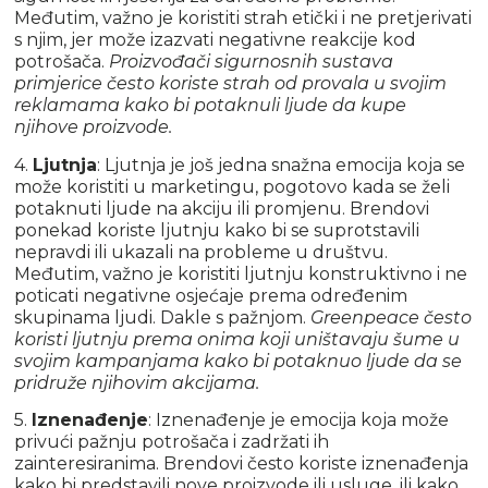
Međutim, važno je koristiti strah etički i ne pretjerivati
s njim, jer može izazvati negativne reakcije kod
potrošača.
Proizvođači sigurnosnih sustava
primjerice često koriste strah od provala u svojim
reklamama kako bi potaknuli ljude da kupe
njihove proizvode.
4.
Ljutnja
: Ljutnja je još jedna snažna emocija koja se
može koristiti u marketingu, pogotovo kada se želi
potaknuti ljude na akciju ili promjenu. Brendovi
ponekad koriste ljutnju kako bi se suprotstavili
nepravdi ili ukazali na probleme u društvu.
Međutim, važno je koristiti ljutnju konstruktivno i ne
poticati negativne osjećaje prema određenim
skupinama ljudi. Dakle s pažnjom.
Greenpeace često
koristi ljutnju prema onima koji uništavaju šume u
svojim kampanjama kako bi potaknuo ljude da se
pridruže njihovim akcijama.
5.
Iznenađenje
: Iznenađenje je emocija koja može
privući pažnju potrošača i zadržati ih
zainteresiranima. Brendovi često koriste iznenađenja
kako bi predstavili nove proizvode ili usluge, ili kako