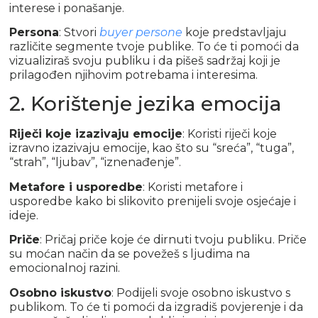
interese i ponašanje.
Persona
: Stvori
buyer persone
koje predstavljaju
različite segmente tvoje publike. To će ti pomoći da
vizualiziraš svoju publiku i da pišeš sadržaj koji je
prilagođen njihovim potrebama i interesima.
2. Korištenje jezika emocija
Riječi koje izazivaju emocije
: Koristi riječi koje
izravno izazivaju emocije, kao što su “sreća”, “tuga”,
“strah”, “ljubav”, “iznenađenje”.
Metafore i usporedbe
: Koristi metafore i
usporedbe kako bi slikovito prenijeli svoje osjećaje i
ideje.
Priče
: Pričaj priče koje će dirnuti tvoju publiku. Priče
su moćan način da se povežeš s ljudima na
emocionalnoj razini.
Osobno iskustvo
: Podijeli svoje osobno iskustvo s
publikom. To će ti pomoći da izgradiš povjerenje i da