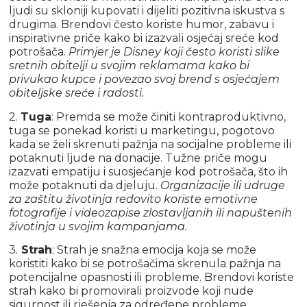
ljudi su skloniji kupovati i dijeliti pozitivna iskustva s
drugima. Brendovi često koriste humor, zabavu i
inspirativne priče kako bi izazvali osjećaj sreće kod
potrošača.
Primjer je Disney koji često koristi slike
sretnih obitelji u svojim reklamama kako bi
privukao kupce i povezao svoj brend s osjećajem
obiteljske sreće i radosti.
2.
Tuga
: Premda se može činiti kontraproduktivno,
tuga se ponekad koristi u marketingu, pogotovo
kada se želi skrenuti pažnja na socijalne probleme ili
potaknuti ljude na donacije. Tužne priče mogu
izazvati empatiju i suosjećanje kod potrošača, što ih
može potaknuti da djeluju.
Organizacije ili udruge
za zaštitu životinja redovito koriste emotivne
fotografije i videozapise zlostavljanih ili napuštenih
životinja u svojim kampanjama.
3.
Strah
: Strah je snažna emocija koja se može
koristiti kako bi se potrošačima skrenula pažnja na
potencijalne opasnosti ili probleme. Brendovi koriste
strah kako bi promovirali proizvode koji nude
sigurnost ili rješenja za određene probleme.