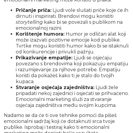
Pričanje priča:
Ljudi vole slušati priče koje će ih
dirnuti i inspirirati. Brendovi mogu koristiti
storytelling
kako bi se povezali s publikom na
emocionalnoj razini.
Korištenje humora:
Humor je odličan alat koji
može izazvati pozitivne emocije kod publike.
Tvrtke mogu koristiti humor kako bi se istaknuli
od konkurencije i privukli pažnju.
Prikazivanje empatije:
Ljudi se osjećaju
povezano s brendovima koji pokazuju empatiju
i razumijevanje za njihove potrebe. Empatiju
koristi da pokažeš kako ti je stalo do tvojih
kupaca.
Stvaranje osjećaja zajedništva:
Ljudi žele
pripadati nekoj zajednici i osjećati se prihvaćeno.
Emocionalni marketing služi za stvaranje
osjećaja zajedništva među svojim kupcima.
Nadamo se da će ti ove tehnike pomoći da pišeš
emocionalni sadržaj koji će dotaknuti srca tvoje
publike. Isprobaj i testiraj kako ti emocionalni