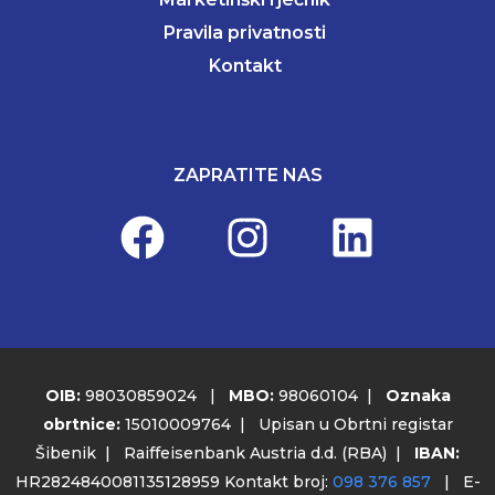
Pravila privatnosti
Kontakt
ZAPRATITE NAS
OIB:
98030859024 |
MBO:
98060104 |
Oznaka
obrtnice:
15010009764 | Upisan u Obrtni registar
Šibenik | Raiffeisenbank Austria d.d. (RBA) |
IBAN:
HR2824840081135128959 Kontakt broj:
098 376 857
| E-