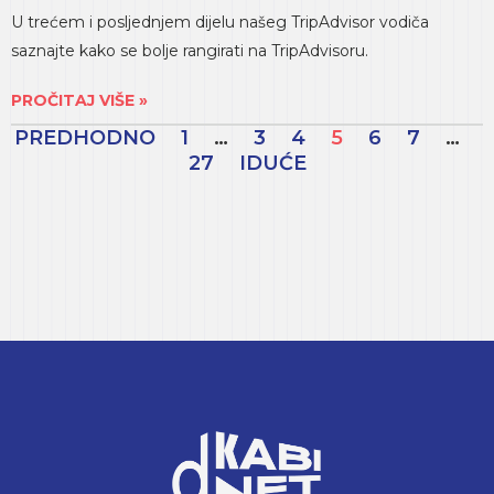
U trećem i posljednjem dijelu našeg TripAdvisor vodiča
saznajte kako se bolje rangirati na TripAdvisoru.
PROČITAJ VIŠE »
PREDHODNO
1
…
3
4
5
6
7
…
27
IDUĆE