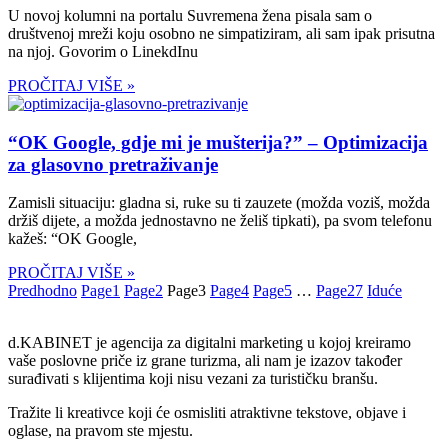
U novoj kolumni na portalu Suvremena žena pisala sam o
društvenoj mreži koju osobno ne simpatiziram, ali sam ipak prisutna
na njoj. Govorim o LinekdInu
PROČITAJ VIŠE »
“OK Google, gdje mi je mušterija?” – Optimizacija
za glasovno pretraživanje
Zamisli situaciju: gladna si, ruke su ti zauzete (možda voziš, možda
držiš dijete, a možda jednostavno ne želiš tipkati), pa svom telefonu
kažeš: “OK Google,
PROČITAJ VIŠE »
Predhodno
Page
1
Page
2
Page
3
Page
4
Page
5
…
Page
27
Iduće
d.KABINET je agencija za digitalni marketing u kojoj kreiramo
vaše poslovne priče iz grane turizma, ali nam je izazov također
surađivati s klijentima koji nisu vezani za turističku branšu.
Tražite li kreativce koji će osmisliti atraktivne tekstove, objave i
oglase, na pravom ste mjestu.