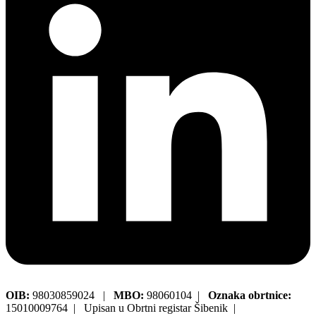
OIB:
98030859024 |
MBO:
98060104 |
Oznaka obrtnice:
15010009764 | Upisan u Obrtni registar Šibenik |