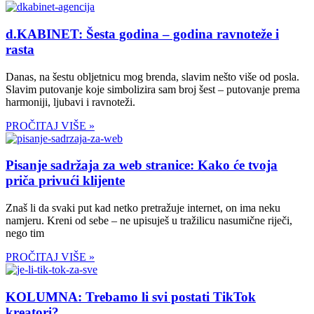
d.KABINET: Šesta godina – godina ravnoteže i
rasta
Danas, na šestu obljetnicu mog brenda, slavim nešto više od posla.
Slavim putovanje koje simbolizira sam broj šest – putovanje prema
harmoniji, ljubavi i ravnoteži.
PROČITAJ VIŠE »
Pisanje sadržaja za web stranice: Kako će tvoja
priča privući klijente
Znaš li da svaki put kad netko pretražuje internet, on ima neku
namjeru. Kreni od sebe – ne upisuješ u tražilicu nasumične riječi,
nego tim
PROČITAJ VIŠE »
KOLUMNA: Trebamo li svi postati TikTok
kreatori?