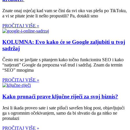
Znate onaj osjećaj kad vam se čini da svi oko vas plešu po TikToku,
a vi se pitate jeste li nešto propustili? Pa, dotakli smo
PROČITAJ VIŠE »
KOLUMNA: Evo kako će se Google zaljubiti u tvoj
sadržaj
Često mi se javljate s pitanjem kako točno funkcionira SEO i kako
“natjerati” Google da prepozna vaš trud i sadržaj. Znam da termin
“SEO” mnogima
PROČITAJ VIŠE »
Kako pronaći prave ključne riječi za svoj biznis?
Jesi li ikada proveo sate i sate pišući savršen blog post, objavljujući
ga s ogromnim očekivanjem, samo da bi shvatio da ga nitko ne
pronalazi
PROČITAJ VIŠE »