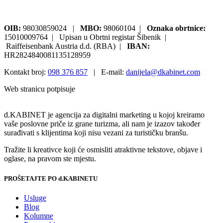
OIB:
98030859024 |
MBO:
98060104 |
Oznaka obrtnice:
15010009764 | Upisan u Obrtni registar Šibenik |
Raiffeisenbank Austria d.d. (RBA) |
IBAN:
HR2824840081135128959
Kontakt broj:
098 376 857
| E-mail:
danijela@dkabinet.com
Web stranicu potpisuje
Pisalica
d.KABINET je agencija za digitalni marketing u kojoj kreiramo
vaše poslovne priče iz grane turizma, ali nam je izazov također
surađivati s klijentima koji nisu vezani za turističku branšu.
Tražite li kreativce koji će osmisliti atraktivne tekstove, objave i
oglase, na pravom ste mjestu.
PROŠETAJTE PO d.KABINETU
Usluge
Blog
Kolumne