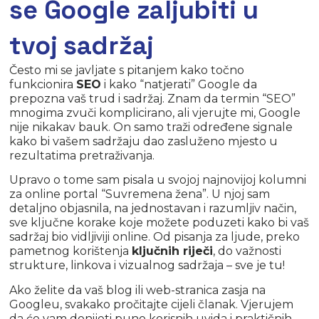
se Google zaljubiti u
tvoj sadržaj
Često mi se javljate s pitanjem kako točno
funkcionira
SEO
i kako “natjerati” Google da
prepozna vaš trud i sadržaj. Znam da termin “SEO”
mnogima zvuči komplicirano, ali vjerujte mi, Google
nije nikakav bauk. On samo traži određene signale
kako bi vašem sadržaju dao zasluženo mjesto u
rezultatima pretraživanja.
Upravo o tome sam pisala u svojoj najnovijoj kolumni
za online portal “Suvremena žena”. U njoj sam
detaljno objasnila, na jednostavan i razumljiv način,
sve ključne korake koje možete poduzeti kako bi vaš
sadržaj bio vidljiviji online. Od pisanja za ljude, preko
pametnog korištenja
ključnih riječi
, do važnosti
strukture, linkova i vizualnog sadržaja – sve je tu!
Ako želite da vaš blog ili web-stranica zasja na
Googleu, svakako pročitajte cijeli članak. Vjerujem
da će vam donijeti puno korisnih uvida i praktičnih