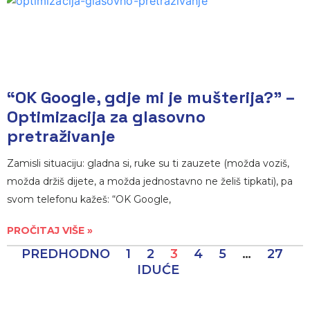
“OK Google, gdje mi je mušterija?” –
Optimizacija za glasovno
pretraživanje
Zamisli situaciju: gladna si, ruke su ti zauzete (možda voziš,
možda držiš dijete, a možda jednostavno ne želiš tipkati), pa
svom telefonu kažeš: “OK Google,
PROČITAJ VIŠE »
PREDHODNO
1
2
3
4
5
…
27
IDUĆE