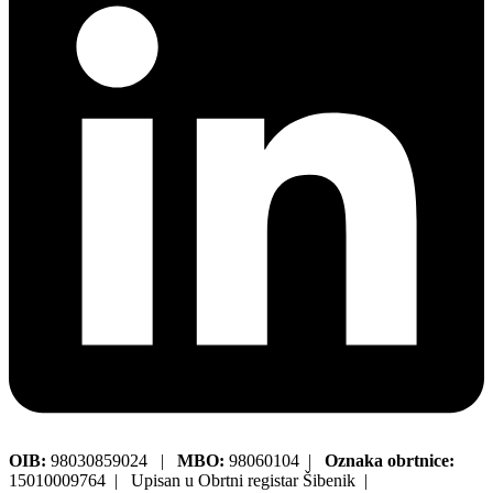
OIB:
98030859024 |
MBO:
98060104 |
Oznaka obrtnice:
15010009764 | Upisan u Obrtni registar Šibenik |