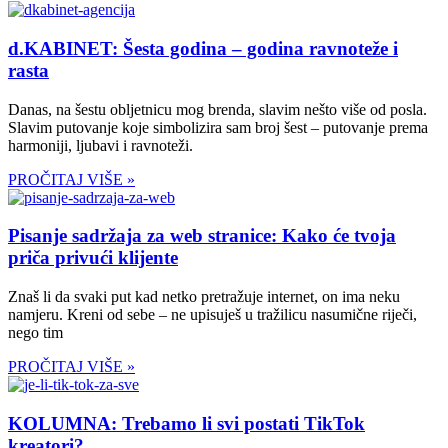
d.KABINET: Šesta godina – godina ravnoteže i
rasta
Danas, na šestu obljetnicu mog brenda, slavim nešto više od posla.
Slavim putovanje koje simbolizira sam broj šest – putovanje prema
harmoniji, ljubavi i ravnoteži.
PROČITAJ VIŠE »
Pisanje sadržaja za web stranice: Kako će tvoja
priča privući klijente
Znaš li da svaki put kad netko pretražuje internet, on ima neku
namjeru. Kreni od sebe – ne upisuješ u tražilicu nasumične riječi,
nego tim
PROČITAJ VIŠE »
KOLUMNA: Trebamo li svi postati TikTok
kreatori?