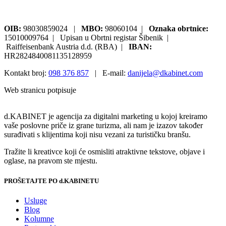
OIB:
98030859024 |
MBO:
98060104 |
Oznaka obrtnice:
15010009764 | Upisan u Obrtni registar Šibenik |
Raiffeisenbank Austria d.d. (RBA) |
IBAN:
HR2824840081135128959
Kontakt broj:
098 376 857
| E-mail:
danijela@dkabinet.com
Web stranicu potpisuje
Pisalica
d.KABINET je agencija za digitalni marketing u kojoj kreiramo
vaše poslovne priče iz grane turizma, ali nam je izazov također
surađivati s klijentima koji nisu vezani za turističku branšu.
Tražite li kreativce koji će osmisliti atraktivne tekstove, objave i
oglase, na pravom ste mjestu.
PROŠETAJTE PO d.KABINETU
Usluge
Blog
Kolumne