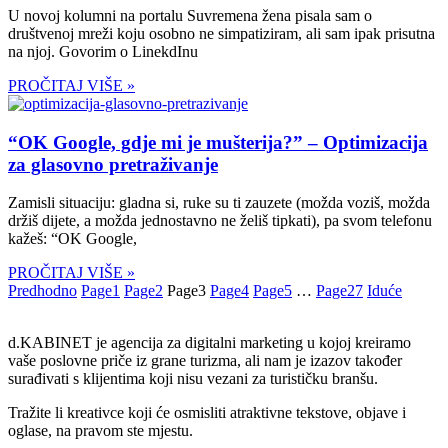
U novoj kolumni na portalu Suvremena žena pisala sam o
društvenoj mreži koju osobno ne simpatiziram, ali sam ipak prisutna
na njoj. Govorim o LinekdInu
PROČITAJ VIŠE »
“OK Google, gdje mi je mušterija?” – Optimizacija
za glasovno pretraživanje
Zamisli situaciju: gladna si, ruke su ti zauzete (možda voziš, možda
držiš dijete, a možda jednostavno ne želiš tipkati), pa svom telefonu
kažeš: “OK Google,
PROČITAJ VIŠE »
Predhodno
Page
1
Page
2
Page
3
Page
4
Page
5
…
Page
27
Iduće
d.KABINET je agencija za digitalni marketing u kojoj kreiramo
vaše poslovne priče iz grane turizma, ali nam je izazov također
surađivati s klijentima koji nisu vezani za turističku branšu.
Tražite li kreativce koji će osmisliti atraktivne tekstove, objave i
oglase, na pravom ste mjestu.