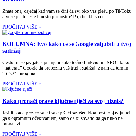
Znate onaj osjećaj kad vam se čini da svi oko vas plešu po TikToku,
a vi se pitate jeste li nešto propustili? Pa, dotakli smo
PROČITAJ VIŠE »
KOLUMNA: Evo kako će se Google zaljubiti u tvoj
sadržaj
Često mi se javljate s pitanjem kako točno funkcionira SEO i kako
“natjerati” Google da prepozna vaš trud i sadržaj. Znam da termin
“SEO” mnogima
PROČITAJ VIŠE »
Kako pronaći prave ključne riječi za svoj biznis?
Jesi li ikada proveo sate i sate pišući savršen blog post, objavljujući
ga s ogromnim očekivanjem, samo da bi shvatio da ga nitko ne
pronalazi
PROČITAJ VIŠE »